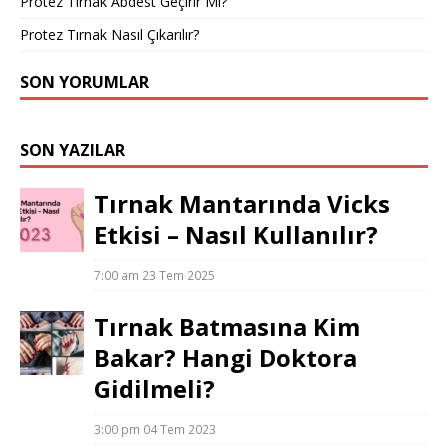
Protez Tırnak Abdest Geçirir Mi?
Protez Tırnak Nasıl Çıkarılır?
SON YORUMLAR
SON YAZILAR
Tırnak Mantarında Vicks
Etkisi – Nasıl Kullanılır?
7:00 am
23 Tem 2025
Tırnak Batmasına Kim
Bakar? Hangi Doktora
Gidilmeli?
3:00 pm
04 Tem 2023