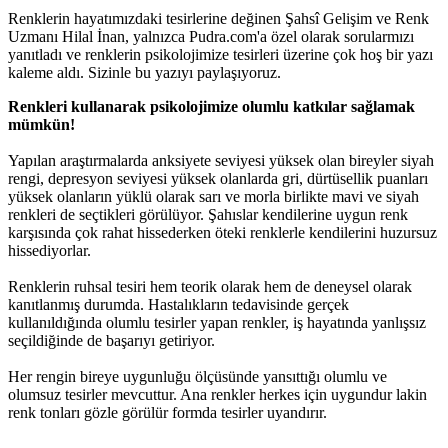
Renklerin hayatımızdaki tesirlerine değinen Şahsî Gelişim ve Renk
Uzmanı Hilal İnan, yalnızca Pudra.com'a özel olarak sorularmızı
yanıtladı ve renklerin psikolojimize tesirleri üzerine çok hoş bir yazı
kaleme aldı. Sizinle bu yazıyı paylaşıyoruz.
Renkleri kullanarak psikolojimize olumlu katkılar sağlamak
mümkün!
Yapılan araştırmalarda anksiyete seviyesi yüksek olan bireyler siyah
rengi, depresyon seviyesi yüksek olanlarda gri, dürtüsellik puanları
yüksek olanların yüklü olarak sarı ve morla birlikte mavi ve siyah
renkleri de seçtikleri görülüyor. Şahıslar kendilerine uygun renk
karşısında çok rahat hissederken öteki renklerle kendilerini huzursuz
hissediyorlar.
Renklerin ruhsal tesiri hem teorik olarak hem de deneysel olarak
kanıtlanmış durumda. Hastalıkların tedavisinde gerçek
kullanıldığında olumlu tesirler yapan renkler, iş hayatında yanlışsız
seçildiğinde de başarıyı getiriyor.
Her rengin bireye uygunluğu ölçüsünde yansıttığı olumlu ve
olumsuz tesirler mevcuttur. Ana renkler herkes için uygundur lakin
renk tonları gözle görülür formda tesirler uyandırır.