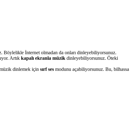
uz. Böylelikle İnternet olmadan da onları dinleyebiliyorsunuz.
uyor. Artık
kapalı ekranla müzik
dinleyebiliyorsunuz. Öteki
 müzik dinlemek için
sırf ses
modunu açabiliyorsunuz. Bu, bilhassa
.