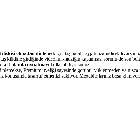
t ilişkisi olmadan dinlemek
için taşınabilir aygıtınıza indirebiliyorsun
t tuş kilidine girdiğinde videonun-müziğin kapanması sorunu de son bul
in
art planda oynatmayı
kullanabiliyorsunuz.
ik dinlemekse, Premium üyeliği sayesinde görüntü yüklenmeden yalnızca
nız konusunda tasarruf etmenizi sağlıyor. Megabite'larınız boşa gitmiyor