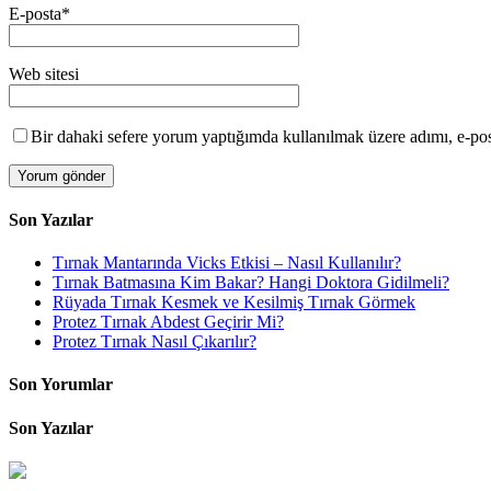
E-posta
*
Web sitesi
Bir dahaki sefere yorum yaptığımda kullanılmak üzere adımı, e-post
Son Yazılar
Tırnak Mantarında Vicks Etkisi – Nasıl Kullanılır?
Tırnak Batmasına Kim Bakar? Hangi Doktora Gidilmeli?
Rüyada Tırnak Kesmek ve Kesilmiş Tırnak Görmek
Protez Tırnak Abdest Geçirir Mi?
Protez Tırnak Nasıl Çıkarılır?
Son Yorumlar
Son Yazılar