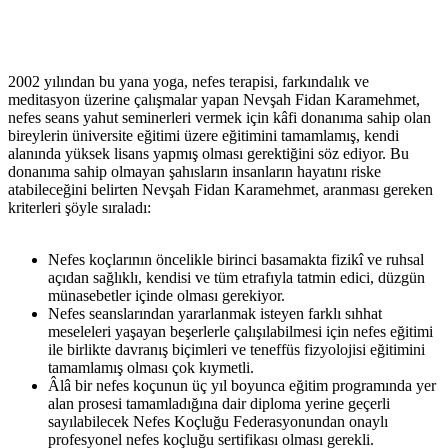
2002 yılından bu yana yoga, nefes terapisi, farkındalık ve
meditasyon üzerine çalışmalar yapan Nevşah Fidan Karamehmet,
nefes seans yahut seminerleri vermek için kâfi donanıma sahip olan
bireylerin üniversite eğitimi üzere eğitimini tamamlamış, kendi
alanında yüksek lisans yapmış olması gerektiğini söz ediyor. Bu
donanıma sahip olmayan şahısların insanların hayatını riske
atabileceğini belirten Nevşah Fidan Karamehmet, aranması gereken
kriterleri şöyle sıraladı:
Nefes koçlarının öncelikle birinci basamakta fizikî ve ruhsal
açıdan sağlıklı, kendisi ve tüm etrafıyla tatmin edici, düzgün
münasebetler içinde olması gerekiyor.
Nefes seanslarından yararlanmak isteyen farklı sıhhat
meseleleri yaşayan beşerlerle çalışılabilmesi için nefes eğitimi
ile birlikte davranış biçimleri ve teneffüs fizyolojisi eğitimini
tamamlamış olması çok kıymetli.
Âlâ bir nefes koçunun üç yıl boyunca eğitim programında yer
alan prosesi tamamladığına dair diploma yerine geçerli
sayılabilecek Nefes Koçluğu Federasyonundan onaylı
profesyonel nefes koçluğu sertifikası olması gerekli.