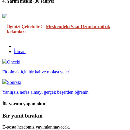
4. Yarım mekik (30 saniye)
İlginizi Çekebilir >
Meskendeki Saat Uzunlar müzik
kelamları
İdman
Önceki
Fit olmak için bir kahve molası yeter!
Sonraki
Yanlışsız nefes almayı gerçek beşerden öğrenin
İlk yorum yapan olun
Bir yanıt bırakın
E-posta hesabınız yayımlanmayacak.