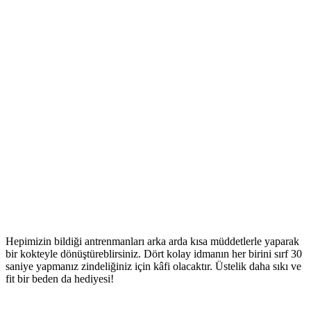
Hepimizin bildiği antrenmanları arka arda kısa müddetlerle yaparak
bir kokteyle dönüştüreblirsiniz. Dört kolay idmanın her birini sırf 30
saniye yapmanız zindeliğiniz için kâfi olacaktır. Üstelik daha sıkı ve
fit bir beden da hediyesi!