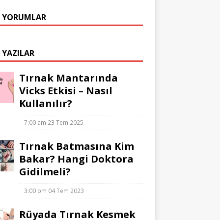
 YORUMLAR
 YAZILAR
Tırnak Mantarında
Vicks Etkisi – Nasıl
Kullanılır?
7:00 am
23 Tem 2025
Tırnak Batmasına Kim
Bakar? Hangi Doktora
Gidilmeli?
3:00 pm
04 Tem 2023
Rüyada Tırnak Kesmek