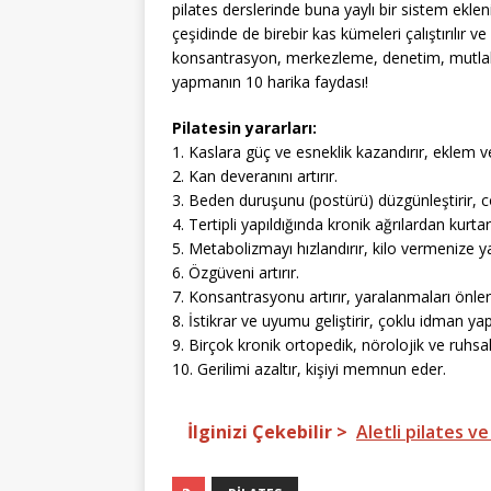
pilates derslerinde buna yaylı bir sistem eklen
çeşidinde de birebir kas kümeleri çalıştırılır v
konsantrasyon, merkezleme, denetim, mutlaklık v
yapmanın 10 harika faydası!
Pilatesin yararları:
1. Kaslara güç ve esneklik kazandırır, eklem v
2. Kan deveranını artırır.
3. Beden duruşunu (postürü) düzgünleştirir, co
4. Tertipli yapıldığında kronik ağrılardan kurtar
5. Metabolizmayı hızlandırır, kilo vermenize y
6. Özgüveni artırır.
7. Konsantrasyonu artırır, yaralanmaları önler
8. İstikrar ve uyumu geliştirir, çoklu idman 
9. Birçok kronik ortopedik, nörolojik ve ruhsal
10. Gerilimi azaltır, kişiyi memnun eder.
İlginizi Çekebilir >
Aletli pilates v