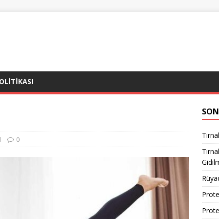
POLITIKASI
SON
Tırna
l
0
Tırn
Gidil
Rüya
Prote
Prote