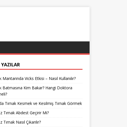
 YAZILAR
k Mantarında Vicks Etkisi – Nasıl Kullanılır?
ak Batmasına Kim Bakar? Hangi Doktora
meli?
da Tırnak Kesmek ve Kesilmiş Tırnak Görmek
z Tırnak Abdest Geçirir Mi?
z Tırnak Nasıl Çıkarılır?