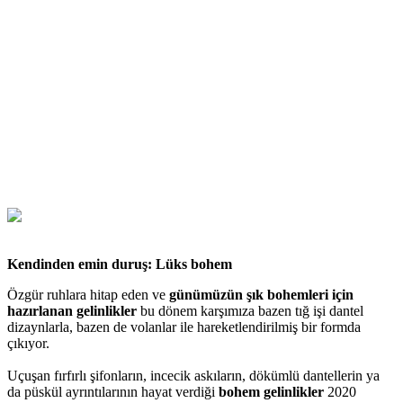
Kendinden emin duruş: Lüks bohem
Özgür ruhlara hitap eden ve
günümüzün şık bohemleri için
hazırlanan gelinlikler
bu dönem karşımıza bazen tığ işi dantel
dizaynlarla, bazen de volanlar ile hareketlendirilmiş bir formda
çıkıyor.
Uçuşan fırfırlı şifonların, incecik askıların, dökümlü dantellerin ya
da püskül ayrıntılarının hayat verdiği
bohem gelinlikler
2020