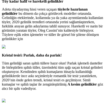
Tüy kadar hafif ve hareketli gelinlikler
Adeta rüyadaymış hissi veren uçuşan
tüylerle hazırlanan
gelinlikler
bu dönem da çokça görülecek modeller ortasında.
Gelinliğin eteklerinde, kollarında ya da yaka ayrıntılarında kullanılan
tüyler, 2020 gelinlik trendleri ortasında yerini sağlamlaştırırken,
farklılık arayan gelin adaylarına tahlil sunuyor. Hareketli ve narin bir
görünüm yaratan tüyler, Oleg Cassini’nin kalitesiyle birleşiyor.
Tüylere eşlik eden işlemeler ve tüller ile görsel bir şölene dönüşen
gelinlikler için
Kristal tesiri: Parlak, daha da parlak!
Tüm gelinliği saran ışıltılı tüllere hazır olun! Parlak işlemeli danteller
ile birleştirilen ışıltılı tüller, üzerindeki tüm ışığı saçan kristal gelinleri
oluşturuyor. Kendinden ışıltılı kumaşların itinayla kullanıldığı
gelinliklerde ince askı seçimleriyle romantik bir tesir yaratılırken,
2020’nin önde gelen trendi, kristal tesiri es geçilmiyor. Simli
kumaşlar ve ışıltılı taşlar ile zenginleştirilmiş
A kesim gelinlikler
göz
alıcı bir ışıltı vadediyor.