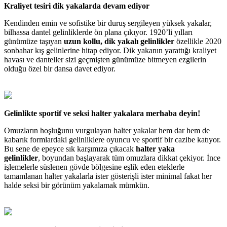
Kraliyet tesiri dik yakalarda devam ediyor
Kendinden emin ve sofistike bir duruş sergileyen yüksek yakalar,
bilhassa dantel gelinliklerde ön plana çıkıyor. 1920’li yılları
günümüze taşıyan
uzun kollu, dik yakalı gelinlikler
özellikle 2020
sonbahar kış gelinlerine hitap ediyor. Dik yakanın yarattığı kraliyet
havası ve danteller sizi geçmişten günümüze bitmeyen ezgilerin
olduğu özel bir dansa davet ediyor.
Gelinlikte sportif ve seksi halter yakalara merhaba deyin!
Omuzların hoşluğunu vurgulayan halter yakalar hem dar hem de
kabarık formlardaki gelinliklere oyuncu ve sportif bir cazibe katıyor.
Bu sene de epeyce sık karşımıza çıkacak
halter yaka
gelinlikler
, boyundan başlayarak tüm omuzlara dikkat çekiyor. İnce
işlemelerle süslenen gövde bölgesine eşlik eden eteklerle
tamamlanan halter yakalarla ister gösterişli ister minimal fakat her
halde seksi bir görünüm yakalamak mümkün.