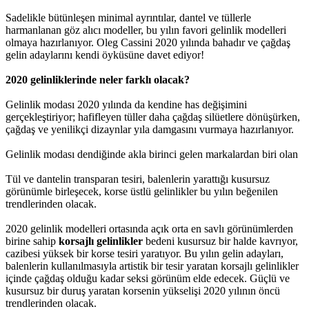
Sadelikle bütünleşen minimal ayrıntılar, dantel ve tüllerle
harmanlanan göz alıcı modeller, bu yılın favori gelinlik modelleri
olmaya hazırlanıyor. Oleg Cassini 2020 yılında bahadır ve çağdaş
gelin adaylarını kendi öyküsüne davet ediyor!
2020 gelinliklerinde neler farklı olacak?
Gelinlik modası 2020 yılında da kendine has değişimini
gerçekleştiriyor; hafifleyen tüller daha çağdaş silüetlere dönüşürken,
çağdaş ve yenilikçi dizaynlar yıla damgasını vurmaya hazırlanıyor.
Gelinlik modası dendiğinde akla birinci gelen markalardan biri olan
Tül ve dantelin transparan tesiri, balenlerin yarattığı kusursuz
görünümle birleşecek, korse üstlü gelinlikler bu yılın beğenilen
trendlerinden olacak.
2020 gelinlik modelleri ortasında açık orta en savlı görünümlerden
birine sahip
korsajlı gelinlikler
bedeni kusursuz bir halde kavrıyor,
cazibesi yüksek bir korse tesiri yaratıyor. Bu yılın gelin adayları,
balenlerin kullanılmasıyla artistik bir tesir yaratan korsajlı gelinlikler
içinde çağdaş olduğu kadar seksi görünüm elde edecek. Güçlü ve
kusursuz bir duruş yaratan korsenin yükselişi 2020 yılının öncü
trendlerinden olacak.