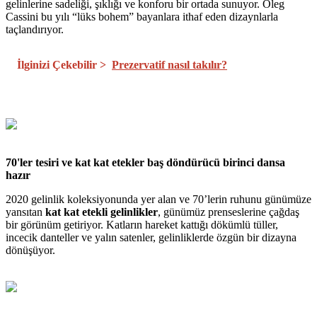
gelinlerine sadeliği, şıklığı ve konforu bir ortada sunuyor. Oleg
Cassini bu yılı “lüks bohem” bayanlara ithaf eden dizaynlarla
taçlandırıyor.
İlginizi Çekebilir >
Prezervatif nasıl takılır?
70'ler tesiri ve kat kat etekler baş döndürücü birinci dansa
hazır
2020 gelinlik koleksiyonunda yer alan ve 70’lerin ruhunu günümüze
yansıtan
kat kat etekli gelinlikler
, günümüz prenseslerine çağdaş
bir görünüm getiriyor. Katların hareket kattığı dökümlü tüller,
incecik danteller ve yalın satenler, gelinliklerde özgün bir dizayna
dönüşüyor.