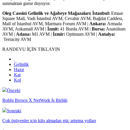
sunmaktan gurur duyuyor.
Oleg Cassini Gelinlik ve Ağabeye Mağazaları
|
İstanbul:
Emaar
Square Mall, Vadi İstanbul AVM, Cevahir AVM, Bağdat Caddesi,
Mall of İstanbul AVM, Marmara Forum AVM |
Ankara:
Armada
AVM, Ankamall AVM |
İzmit:
41 Burda AVM |
Bursa:
Anatolium
AVM |
Adana:
M1 AVM |
İzmir:
Optimum AVM |
Antalya:
Terracity AVM
RANDEVU İÇİN TIKLAYIN
Gelinlik
Hazır
Kat
Kol
Önceki
Bobbi Brown X NetWork İş Birliği
Sonraki
Çok üşüyenler için kilo almadan güç artırma yolları