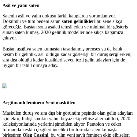
Asil ve yalın saten
Satenin asil ve yalın dokusu farklı kalıplarda yorumlanıyor.
Dökümlü ve tüm bedeni saran
saten gelinlikleri
bu sene sıkça
göreceğiz. Baştan sona asaleti temsil eden ve minimal bir gösteriş
sunan saten kumaş, 2020 gelinlik modellerinde sıkça karşımıza
çıkıyor.
Baştan aşağıya saten kumaştan tasarlanmış prenses ya da balık
kesim bir gelinlik, asil olduğu kadar gösterişli bir duruş sergilerken;
sıra dışı olduğu kadar klasikleri seven tezli gelin adayları için de
uygun bir tahlil olmaya aday.
Argümanlı feminen: Yeni maskülen
Maskülen duruş ve sıra dışı bir görünüm peşinde olan gelin adayları
için ekru, fildişi smokin yahut beyaz ekip elbise alternatifleri, 2020
koleksiyonlarında yerlerini şimdiden alıyor. Pantolon ve ceket
formunda keskin çizgileri incelikli bir formda saten kumaşla
birleştiren
Oleg Cassini
, bu yılın yeni savlı feminen ekip elbiseleri