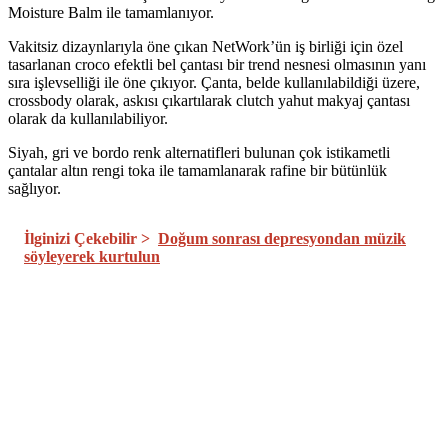
Moisture Balm ile tamamlanıyor.
Vakitsiz dizaynlarıyla öne çıkan NetWork’ün iş birliği için özel
tasarlanan croco efektli bel çantası bir trend nesnesi olmasının yanı
sıra işlevselliği ile öne çıkıyor. Çanta, belde kullanılabildiği üzere,
crossbody olarak, askısı çıkartılarak clutch yahut makyaj çantası
olarak da kullanılabiliyor.
Siyah, gri ve bordo renk alternatifleri bulunan çok istikametli
çantalar altın rengi toka ile tamamlanarak rafine bir bütünlük
sağlıyor.
İlginizi Çekebilir >
Doğum sonrası depresyondan müzik
söyleyerek kurtulun