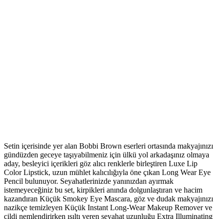
Setin içerisinde yer alan Bobbi Brown eserleri ortasında makyajınızı
gündüzden geceye taşıyabilmeniz için ülkü yol arkadaşınız olmaya
aday, besleyici içerikleri göz alıcı renklerle birleştiren Luxe Lip
Color Lipstick, uzun mühlet kalıcılığıyla öne çıkan Long Wear Eye
Pencil bulunuyor. Seyahatlerinizde yanınızdan ayırmak
istemeyeceğiniz bu set, kirpikleri anında dolgunlaştıran ve hacim
kazandıran Küçük Smokey Eye Mascara, göz ve dudak makyajınızı
nazikçe temizleyen Küçük Instant Long-Wear Makeup Remover ve
cildi nemlendirirken ışıltı veren seyahat uzunluğu Extra Illuminating