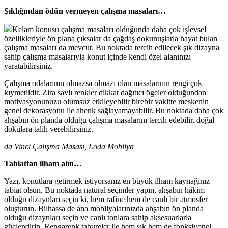
Şıklığından ödün vermeyen çalışma masaları…
Kelam konusu çalışma masaları olduğunda daha çok işlevsel
özellikleriyle ön plana çıksalar da çağdaş dokunuşlarla hayat bulan
çalışma masaları da mevcut. Bu noktada tercih edilecek şık dizayna
sahip çalışma masalarıyla konut içinde kendi özel alanınızı
yaratabilirsiniz.
Çalışma odalarının olmazsa olmazı olan masalarının rengi çok
kıymetlidir. Zira savlı renkler dikkat dağıtıcı ögeler olduğundan
motivasyonunuzu olumsuz etkileyebilir birebir vakitte meskenin
genel dekorasyonu ile ahenk sağlayamayabilir. Bu noktada daha çok
ahşabın ön planda olduğu çalışma masalarını tercih edebilir, doğal
dokulara talih verebilirsiniz.
da Vinci Çalışma Masası, Loda Mobilya
Tabiattan ilham alın…
Yazı, konutlara getirmek istiyorsanız en büyük ilham kaynağınız
tabiat olsun. Bu noktada natural seçimler yapın, ahşabın hâkim
olduğu dizaynları seçin ki, hem rafine hem de canlı bir atmosfer
oluşturun. Bilhassa de ana mobilyalarınızda ahşabın ön planda
olduğu dizaynları seçin ve canlı tonlara sahip aksesuarlarla
güçlendirin. Rengarenk tabureler ile hem şık hem de fonksiyonel