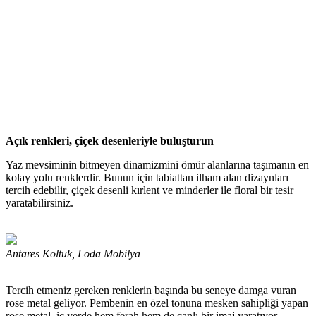
Açık renkleri, çiçek desenleriyle buluşturun
Yaz mevsiminin bitmeyen dinamizmini ömür alanlarına taşımanın en
kolay yolu renklerdir. Bunun için tabiattan ilham alan dizaynları
tercih edebilir, çiçek desenli kırlent ve minderler ile floral bir tesir
yaratabilirsiniz.
Antares Koltuk, Loda Mobilya
Tercih etmeniz gereken renklerin başında bu seneye damga vuran
rose metal geliyor. Pembenin en özel tonuna mesken sahipliği yapan
rose metal, iç yerde hem ferah hem de canlı bir imaj yaratıyor.