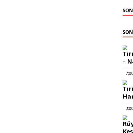
SON
SON
Tır
– N
7:0
Tır
Han
3:0
Rüy
Kes