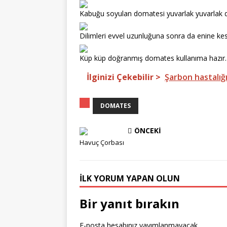
Kabuğu soyulan domatesi yuvarlak yuvarlak di
Dilimleri evvel uzunluğuna sonra da enine kes
Küp küp doğranmış domates kullanıma hazır. 
İlginizi Çekebilir >
Şarbon hastalığı
DOMATES
ÖNCEKI
Havuç Çorbası
İLK YORUM YAPAN OLUN
Bir yanıt bırakın
E-posta hesabınız yayımlanmayacak.