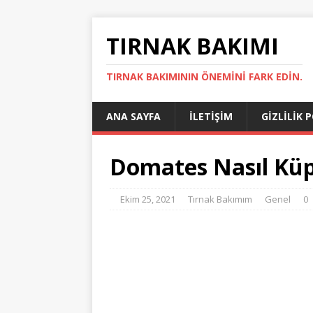
TIRNAK BAKIMI
TIRNAK BAKIMININ ÖNEMINI FARK EDIN.
ANA SAYFA
İLETIŞIM
GIZLILIK 
Domates Nasıl Küp
Ekim 25, 2021
Tırnak Bakımım
Genel
0