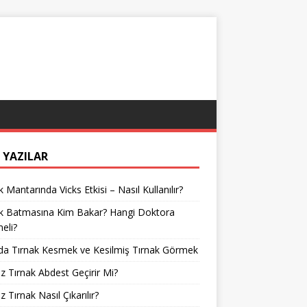
 YAZILAR
k Mantarında Vicks Etkisi – Nasıl Kullanılır?
ak Batmasına Kim Bakar? Hangi Doktora
meli?
da Tırnak Kesmek ve Kesilmiş Tırnak Görmek
z Tırnak Abdest Geçirir Mi?
z Tırnak Nasıl Çıkarılır?