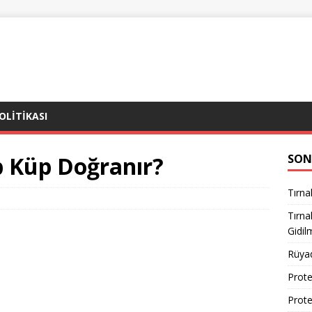
POLITIKASI
 Küp Doğranır?
SON
Tırna
Tırn
Gidil
Rüya
Prote
Prote