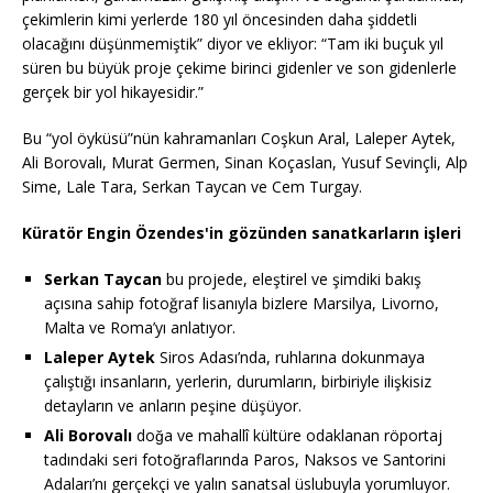
çekimlerin kimi yerlerde 180 yıl öncesinden daha şiddetli
olacağını düşünmemiştik” diyor ve ekliyor: “Tam iki buçuk yıl
süren bu büyük proje çekime birinci gidenler ve son gidenlerle
gerçek bir yol hikayesidir.”
Bu “yol öyküsü”nün kahramanları Coşkun Aral, Laleper Aytek,
Ali Borovalı, Murat Germen, Sinan Koçaslan, Yusuf Sevinçli, Alp
Sime, Lale Tara, Serkan Taycan ve Cem Turgay.
Küratör Engin Özendes'in gözünden sanatkarların işleri
Serkan Taycan
bu projede, eleştirel ve şimdiki bakış
açısına sahip fotoğraf lisanıyla bizlere Marsilya, Livorno,
Malta ve Roma’yı anlatıyor.
Laleper Aytek
Siros Adası’nda, ruhlarına dokunmaya
çalıştığı insanların, yerlerin, durumların, birbiriyle ilişkisiz
detayların ve anların peşine düşüyor.
Ali Borovalı
doğa ve mahallî kültüre odaklanan röportaj
tadındaki seri fotoğraflarında Paros, Naksos ve Santorini
Adaları’nı gerçekçi ve yalın sanatsal üslubuyla yorumluyor.