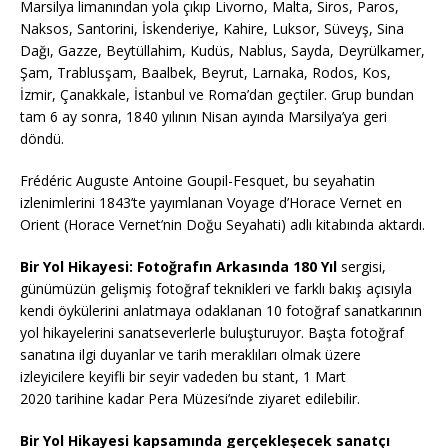
Marsilya limanından yola çıkıp Livorno, Malta, Siros, Paros,
Naksos, Santorini, İskenderiye, Kahire, Luksor, Süveyş, Sina
Dağı, Gazze, Beytüllahim, Kudüs, Nablus, Sayda, Deyrülkamer,
Şam, Trablusşam, Baalbek, Beyrut, Larnaka, Rodos, Kos,
İzmir, Çanakkale, İstanbul ve Roma’dan geçtiler. Grup bundan
tam 6 ay sonra, 1840 yılının Nisan ayında Marsilya’ya geri
döndü.
Frédéric Auguste Antoine Goupil-Fesquet, bu seyahatin
izlenimlerini 1843’te yayımlanan Voyage d’Horace Vernet en
Orient (Horace Vernet’nin Doğu Seyahati) adlı kitabında aktardı.
Bir Yol Hikayesi: Fotoğrafın Arkasında 180 Yıl
sergisi,
günümüzün gelişmiş fotoğraf teknikleri ve farklı bakış açısıyla
kendi öykülerini anlatmaya odaklanan 10 fotoğraf sanatkarının
yol hikayelerini sanatseverlerle buluşturuyor. Başta fotoğraf
sanatına ilgi duyanlar ve tarih meraklıları olmak üzere
izleyicilere keyifli bir seyir vadeden bu stant, 1 Mart
2020 tarihine kadar Pera Müzesi’nde ziyaret edilebilir.
Bir Yol Hikayesi kapsamında gerçekleşecek sanatçı