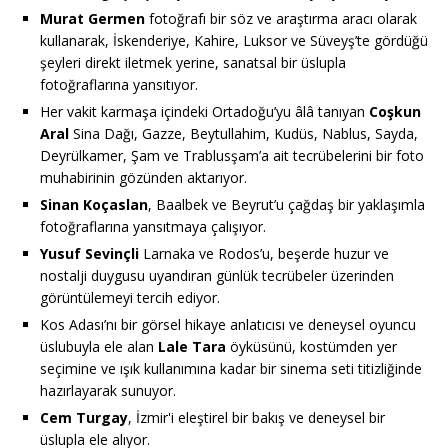
Murat Germen
fotoğrafı bir söz ve araştırma aracı olarak
kullanarak, İskenderiye, Kahire, Luksor ve Süveyş’te gördüğü
şeyleri direkt iletmek yerine, sanatsal bir üslupla
fotoğraflarına yansıtıyor.
Her vakit karmaşa içindeki Ortadoğu’yu âlâ tanıyan
Coşkun
Aral
Sina Dağı, Gazze, Beytullahim, Kudüs, Nablus, Sayda,
Deyrülkamer, Şam ve Trablusşam’a ait tecrübelerini bir foto
muhabirinin gözünden aktarıyor.
Sinan Koçaslan
, Baalbek ve Beyrut’u çağdaş bir yaklaşımla
fotoğraflarına yansıtmaya çalışıyor.
Yusuf Sevinçli
Larnaka ve Rodos’u, beşerde huzur ve
nostalji duygusu uyandıran günlük tecrübeler üzerinden
görüntülemeyi tercih ediyor.
Kos Adası’nı bir görsel hikaye anlatıcısı ve deneysel oyuncu
üslubuyla ele alan
Lale Tara
öyküsünü, kostümden yer
seçimine ve ışık kullanımına kadar bir sinema seti titizliğinde
hazırlayarak sunuyor.
Cem Turgay
, İzmir'i eleştirel bir bakış ve deneysel bir
üslupla ele alıyor.