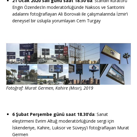
21 Ocak 2020 Salı günü saat 18:30'da
: Standın küratörü
Engin Özendes’in moderatörlüğünde Naksos ve Santorini
adalarını fotoğraflayan Ali Borovalı ile çalışmalarında İzmir’i
deneysel bir üslupla yorumlayan Cem Turgay
Fotoğraf: Murat Germen, Kahire (Mısır), 2019
6 Şubat Perşembe günü saat 18.30’da
: Sanat
eleştirmeni Evrim Altuğ moderatörlüğünde sergi için
İskenderiye, Kahire, Luksor ve Süveyş’i fotoğraflayan Murat
Germen