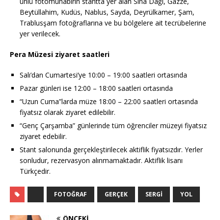
ünlü fotomuhabirin stantta yer alan Sina Dağı, Gazze,
Beytüllahim, Kudüs, Nablus, Sayda, Deyrülkamer, Şam,
Trablusşam fotoğraflarına ve bu bölgelere ait tecrübelerine
yer verilecek.
Pera Müzesi ziyaret saatleri
Salı’dan Cumartesi’ye 10:00 – 19:00 saatleri ortasında
Pazar günleri ise 12:00 – 18:00 saatleri ortasında
“Uzun Cuma”larda müze 18:00 – 22:00 saatleri ortasında
fiyatsız olarak ziyaret edilebilir.
“Genç Çarşamba” günlerinde tüm öğrenciler müzeyi fiyatsız
ziyaret edebilir.
Stant salonunda gerçekleştirilecek aktiflik fiyatsızdır. Yerler
sonludur, rezervasyon alınmamaktadır. Aktiflik lisanı
Türkçedir.
FOTOĞRAF
GERÇEK
SERGI
YOL
ÖNCEKI