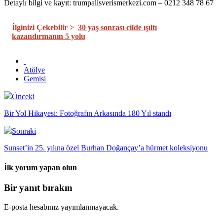
Detaylı bilgi ve kayıt: trumpalisverismerkezi.com – 0212 348 78 67
İlginizi Çekebilir >
30 yaş sonrası cilde ışıltı
kazandırmanın 5 yolu
Atölye
Gemisi
Önceki
Bir Yol Hikayesi: Fotoğrafın Arkasında 180 Yıl standı
Sonraki
Sunset’in 25. yılına özel Burhan Doğançay’a hürmet koleksiyonu
İlk yorum yapan olun
Bir yanıt bırakın
E-posta hesabınız yayımlanmayacak.