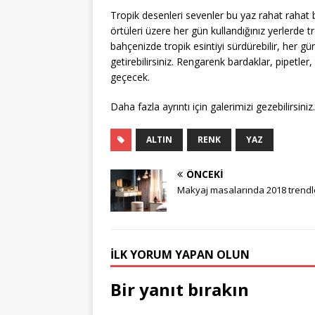
Tropik desenleri sevenler bu yaz rahat rahat bu
örtüleri üzere her gün kullandığınız yerlerde 
bahçenizde tropik esintiyi sürdürebilir, her gü
getirebilirsiniz. Rengarenk bardaklar, pipetler
geçecek.
Daha fazla ayrıntı için galerimizi gezebilirsini
ALTIN
RENK
YAZ
ÖNCEKI
Makyaj masalarında 2018 trendl
İLK YORUM YAPAN OLUN
Bir yanıt bırakın