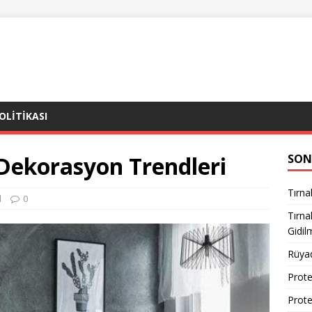
POLITIKASI
 Dekorasyon Trendleri
SON
Tırna
l
0
Tırn
Gidil
Rüya
Prote
Prote