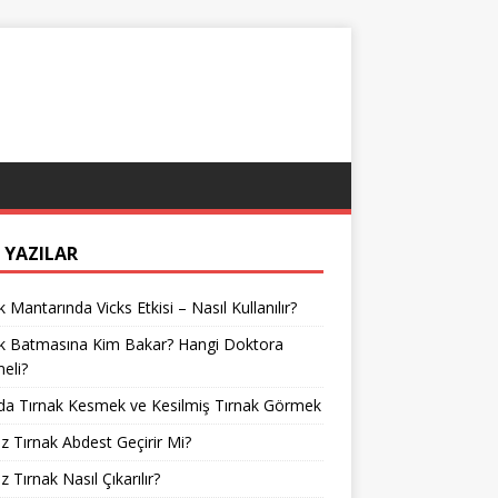
 YAZILAR
k Mantarında Vicks Etkisi – Nasıl Kullanılır?
ak Batmasına Kim Bakar? Hangi Doktora
meli?
da Tırnak Kesmek ve Kesilmiş Tırnak Görmek
z Tırnak Abdest Geçirir Mi?
z Tırnak Nasıl Çıkarılır?