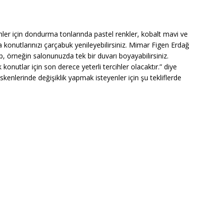
nler için dondurma tonlarında pastel renkler, kobalt mavi ve
yla konutlarınızı çarçabuk yenileyebilirsiniz. Mimar Figen Erdağ
p, örneğin salonunuzda tek bir duvarı boyayabilirsiniz.
konutlar için son derece yeterli tercihler olacaktır.” diye
skenlerinde değişiklik yapmak isteyenler için şu tekliflerde