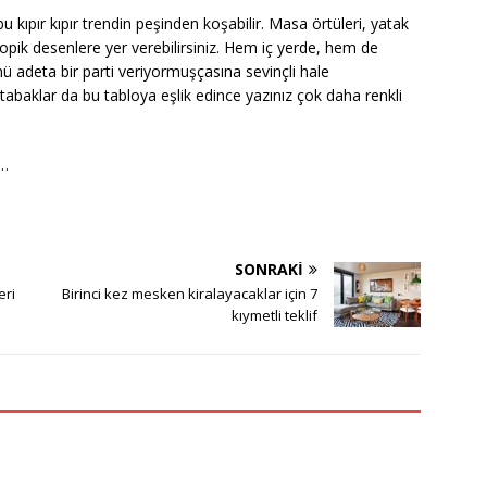
 kıpır kıpır trendin peşinden koşabilir. Masa örtüleri, yatak
tropik desenlere yer verebilirsiniz. Hem iç yerde, hem de
nü adeta bir parti veriyormuşçasına sevinçli hale
, tabaklar da bu tabloya eşlik edince yazınız çok daha renkli
z…
SONRAKI
eri
Birinci kez mesken kiralayacaklar için 7
kıymetli teklif