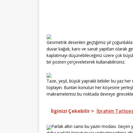
Geometrik desenleri geçtiğimiz yıl çoğunlukla 
duvar kağıdı, karo ve sanat yapıtları olarak
kaplatmayı düşünebileceğiniz üzere çok büyük
bir posteri çerçeveleterek kullanabilirsiniz.
Taze, yeşil, büyük yapraklı bitkiler bu yaz he
toplayın. Bunları konutun her köşesine yerleşt
makrameleriniz bu noktada devreye girecekle
İlginizi Çekebilir >
İbrahim Tatlıses
Parlak altın sarısı bu yazın modası. Geçen 
daha parlak! Konutunuza yerleştireceğiniz altın