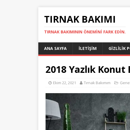
TIRNAK BAKIMI
TIRNAK BAKIMININ ÖNEMINI FARK EDIN.
ANA SAYFA
İLETIŞIM
GIZLILIK 
2018 Yazlık Konut
Ekim 22, 2021
Tırnak Bakımım
Gene