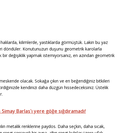
halılarda, kilimlerde, yastıklarda görmüştük. Lakin bu yaz
 geri döndüler. Konutunuzun duşunu geometrik karolarla
 bir değişiklik yapmak istemiyorsanız, en azından geometrik
r meskende olacak. Sokağa çıkın ve en beğendiğiniz bitkileri
irdiğinizde kendinizi daha düzgün hissedeceksiniz. Üstelik
r.
 Simay Barlas'ı yere göğe sığdıramadı!
yılın metalik renklerine paydos. Daha seçkin, daha sıcak,
 rengi çerçeveli bir ayna, altın rengi kulplar üzere ufak