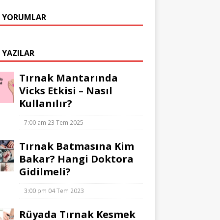
 YORUMLAR
 YAZILAR
Tırnak Mantarında
Vicks Etkisi – Nasıl
Kullanılır?
7:00 am
23 Tem 2025
Tırnak Batmasına Kim
Bakar? Hangi Doktora
Gidilmeli?
3:00 pm
04 Tem 2023
Rüyada Tırnak Kesmek