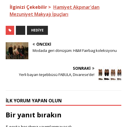
İlginizi Çekebilir >
Hamiyet Akpınar'dan
Mezuniyet Makyajı İpuçları
HEDIYE
ÖNCEKI
Modada geri dönüşüm: H&M Fairbag koleksiyonu
SONRAKI
Yerli bayan teşebbüsü FABULA, Divarese’de!
İLK YORUM YAPAN OLUN
Bir yanıt bırakın
E-posta hesabınız yayımlanmayacak.