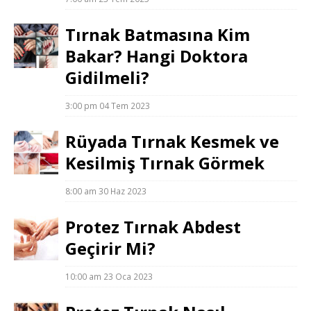
Tırnak Batmasına Kim
Bakar? Hangi Doktora
Gidilmeli?
3:00 pm
04 Tem 2023
Rüyada Tırnak Kesmek ve
Kesilmiş Tırnak Görmek
8:00 am
30 Haz 2023
Protez Tırnak Abdest
Geçirir Mi?
10:00 am
23 Oca 2023