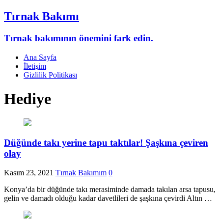
Tırnak Bakımı
Tırnak bakımının önemini fark edin.
Ana Sayfa
İletişim
Gizlilik Politikası
Hediye
Düğünde takı yerine tapu taktılar! Şaşkına çeviren
olay
Kasım 23, 2021
Tırnak Bakımım
0
Konya’da bir düğünde takı merasiminde damada takılan arsa tapusu,
gelin ve damadı olduğu kadar davetlileri de şaşkına çevirdi Altın …