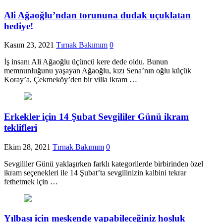
Ali Ağaoğlu’ndan torununa dudak uçuklatan
hediye!
Kasım 23, 2021
Tırnak Bakımım
0
İş insanı Ali Ağaoğlu üçüncü kere dede oldu. Bunun
memnunluğunu yaşayan Ağaoğlu, kızı Sena’nın oğlu küçük
Koray’a, Çekmeköy’den bir villa ikram …
Erkekler için 14 Şubat Sevgililer Günü ikram
teklifleri
Ekim 28, 2021
Tırnak Bakımım
0
Sevgililer Günü yaklaşırken farklı kategorilerde birbirinden özel
ikram seçenekleri ile 14 Şubat’ta sevgilinizin kalbini tekrar
fethetmek için …
Yılbaşı için meskende yapabileceğiniz hoşluk