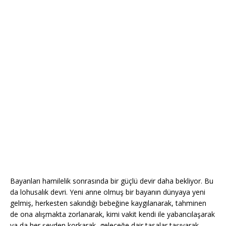
Bayanları hamilelik sonrasında bir güçlü devir daha bekliyor. Bu
da lohusalık devri. Yeni anne olmuş bir bayanın dünyaya yeni
gelmiş, herkesten sakındığı bebeğine kaygılanarak, tahminen
de ona alışmakta zorlanarak, kimi vakit kendi ile yabancılaşarak
ya da her şeyden korkarak, geleceğe dair tasalar taşıyarak