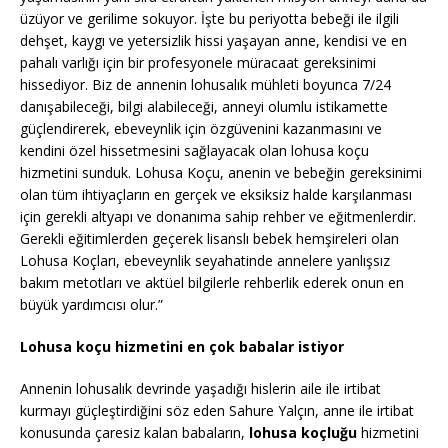
üzüyor ve gerilime sokuyor. İşte bu periyotta bebeği ile ilgili
dehşet, kaygı ve yetersizlik hissi yaşayan anne, kendisi ve en
pahalı varlığı için bir profesyonele müracaat gereksinimi
hissediyor. Biz de annenin lohusalık mühleti boyunca 7/24
danışabileceği, bilgi alabileceği, anneyi olumlu istikamette
güçlendirerek, ebeveynlik için özgüvenini kazanmasını ve
kendini özel hissetmesini sağlayacak olan lohusa koçu
hizmetini sunduk. Lohusa Koçu, anenin ve bebeğin gereksinimi
olan tüm ihtiyaçların en gerçek ve eksiksiz halde karşılanması
için gerekli altyapı ve donanıma sahip rehber ve eğitmenlerdir.
Gerekli eğitimlerden geçerek lisanslı bebek hemşireleri olan
Lohusa Koçları, ebeveynlik seyahatinde annelere yanlışsız
bakım metotları ve aktüel bilgilerle rehberlik ederek onun en
büyük yardımcısı olur.”
Lohusa koçu hizmetini en çok babalar istiyor
Annenin lohusalık devrinde yaşadığı hislerin aile ile irtibat
kurmayı güçleştirdiğini söz eden Sahure Yalçın, anne ile irtibat
konusunda çaresiz kalan babaların,
lohusa koçluğu
hizmetini