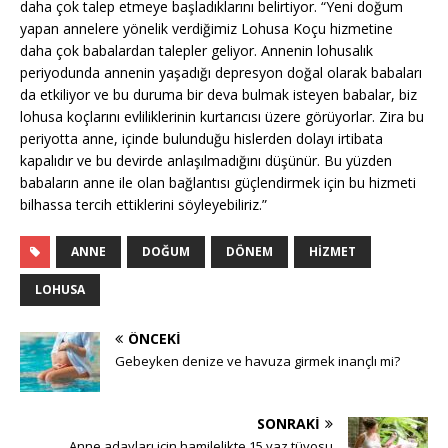
daha çok talep etmeye başladıklarını belirtiyor. “Yeni doğum
yapan annelere yönelik verdiğimiz Lohusa Koçu hizmetine
daha çok babalardan talepler geliyor. Annenin lohusalık
periyodunda annenin yaşadığı depresyon doğal olarak babaları
da etkiliyor ve bu duruma bir deva bulmak isteyen babalar, biz
lohusa koçlarını evliliklerinin kurtarıcısı üzere görüyorlar. Zira bu
periyotta anne, içinde bulunduğu hislerden dolayı irtibata
kapalıdır ve bu devirde anlaşılmadığını düşünür. Bu yüzden
babaların anne ile olan bağlantısı güçlendirmek için bu hizmeti
bilhassa tercih ettiklerini söyleyebiliriz.”
ANNE
DOĞUM
DÖNEM
HIZMET
LOHUSA
ÖNCEKI
Gebeyken denize ve havuza girmek inançlı mi?
SONRAKI
Anne adayları için hamilelikte 15 yaz tüyosu