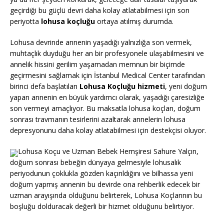
geçirdiği bu güçlü devri daha kolay atlatabilmesi için son
periyotta
lohusa koçluğu
ortaya atılmış durumda.
Lohusa devrinde annenin yaşadığı yalnızlığa son vermek,
muhtaçlık duyduğu her an bir profesyonele ulaşabilmesini ve
annelik hissini gerilim yaşamadan memnun bir biçimde
geçirmesini sağlamak için İstanbul Medical Center tarafından
birinci defa başlatılan
Lohusa Koçluğu hizmeti
, yeni doğum
yapan annenin en büyük yardımcı olarak, yaşadığı çaresizliğe
son vermeyi amaçlıyor. Bu maksatla lohusa koçları, doğum
sonrası travmanın tesirlerini azaltarak annelerin lohusa
depresyonunu daha kolay atlatabilmesi için destekçisi oluyor.
Lohusa Koçu ve Uzman Bebek Hemşiresi Sahure Yalçın,
doğum sonrası bebeğin dünyaya gelmesiyle lohusalık
periyodunun çoklukla gözden kaçırıldığını ve bilhassa yeni
doğum yapmış annenin bu devirde ona rehberlik edecek bir
uzman arayışında olduğunu belirterek, Lohusa Koçlarının bu
boşluğu dolduracak değerli bir hizmet olduğunu belirtiyor.