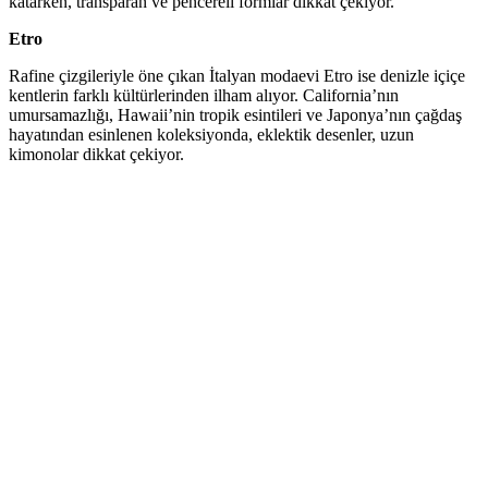
katarken, transparan ve pencereli formlar dikkat çekiyor.
Etro
Rafine çizgileriyle öne çıkan İtalyan modaevi Etro ise denizle içiçe
kentlerin farklı kültürlerinden ilham alıyor. California’nın
umursamazlığı, Hawaii’nin tropik esintileri ve Japonya’nın çağdaş
hayatından esinlenen koleksiyonda, eklektik desenler, uzun
kimonolar dikkat çekiyor.