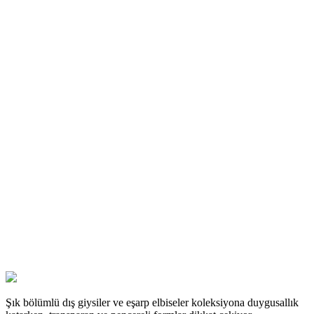
Şık bölümlü dış giysiler ve eşarp elbiseler koleksiyona duygusallık