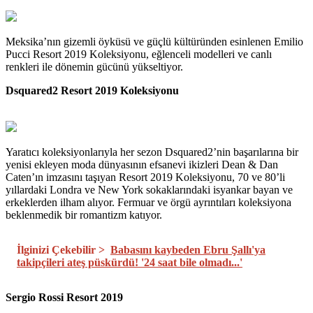
Meksika’nın gizemli öyküsü ve güçlü kültüründen esinlenen Emilio
Pucci Resort 2019 Koleksiyonu, eğlenceli modelleri ve canlı
renkleri ile dönemin gücünü yükseltiyor.
Dsquared2 Resort 2019 Koleksiyonu
Yaratıcı koleksiyonlarıyla her sezon Dsquared2’nin başarılarına bir
yenisi ekleyen moda dünyasının efsanevi ikizleri Dean & Dan
Caten’ın imzasını taşıyan Resort 2019 Koleksiyonu, 70 ve 80’li
yıllardaki Londra ve New York sokaklarındaki isyankar bayan ve
erkeklerden ilham alıyor. Fermuar ve örgü ayrıntıları koleksiyona
beklenmedik bir romantizm katıyor.
İlginizi Çekebilir >
Babasını kaybeden Ebru Şallı'ya
takipçileri ateş püskürdü! '24 saat bile olmadı...'
Sergio Rossi Resort 2019