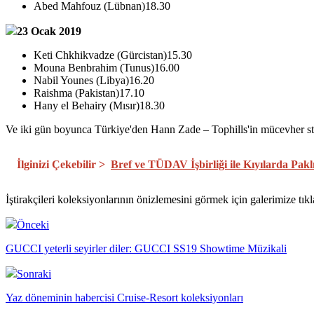
Abed Mahfouz (Lübnan)18.30
23 Ocak 2019
Keti Chkhikvadze (Gürcistan)15.30
Mouna Benbrahim (Tunus)16.00
Nabil Younes (Libya)16.20
Raishma (Pakistan)17.10
Hany el Behairy (Mısır)18.30
Ve iki gün boyunca Türkiye'den Hann Zade – Tophills'in mücevher st
İlginizi Çekebilir >
Bref ve TÜDAV İşbirliği ile Kıyılarda Pakl
İştirakçileri koleksiyonlarının önizlemesini görmek için galerimize tıkla
Önceki
GUCCI yeterli seyirler diler: GUCCI SS19 Showtime Müzikali
Sonraki
Yaz döneminin habercisi Cruise-Resort koleksiyonları