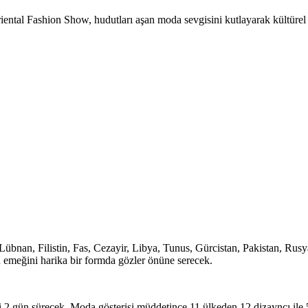
riental Fashion Show, hudutları aşan moda sevgisini kutlayarak kültürel
 Lübnan, Filistin, Fas, Cezayir, Libya, Tunus, Gürcistan, Pakistan, Ru
ın emeğini harika bir formda gözler önüne serecek.
i 2 gün sürecek. Moda gösterisi müddetince 11 ülkeden 12 dizayncı ile 