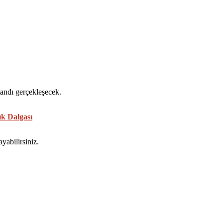
andı gerçekleşecek.
ık Dalgası
yabilirsiniz.