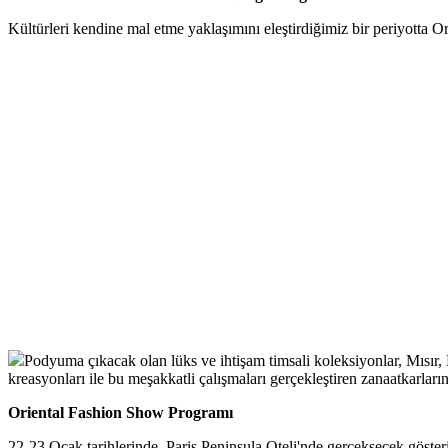
Kültürleri kendine mal etme yaklaşımını eleştirdiğimiz bir periyotta O
Podyuma çıkacak olan lüks ve ihtişam timsali koleksiyonlar, Mısır,
kreasyonları ile bu meşakkatli çalışmaları gerçekleştiren zanaatkarlar
Oriental Fashion Show Programı
22-23 Ocak tarihlerinde, Paris Peninsula Oteli'nde gerçekşecek göster