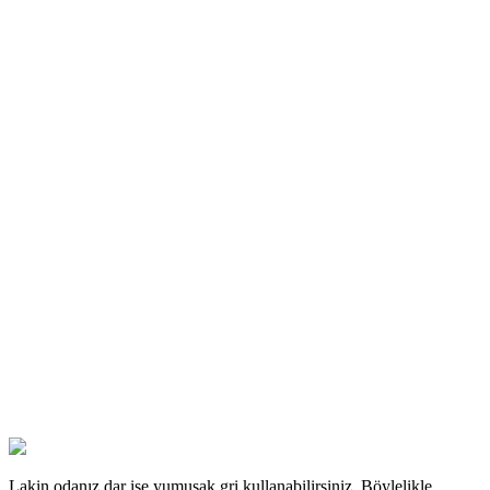
Lakin odanız dar ise yumuşak gri kullanabilirsiniz. Böylelikle