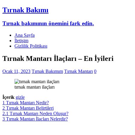
Tırnak Bakımı
Tırnak bakımının önemini fark edin.
Ana Sayfa
İletişim
Gizlilik Politikası
Tırnak Mantarı İlaçları – En İyileri
Ocak 11, 2023
Tırnak Bakımım
Tırnak Mantarı
0
tırnak mantarı ilaçları
İçerik
gizle
1
Tırnak Mantarı Nedir?
2
Tırnak Mantarı Belirtileri
2.1
Tırnak Mantarı Neden Oluşur?
3
Tırnak Mantarı İlaçları Nelerdir?