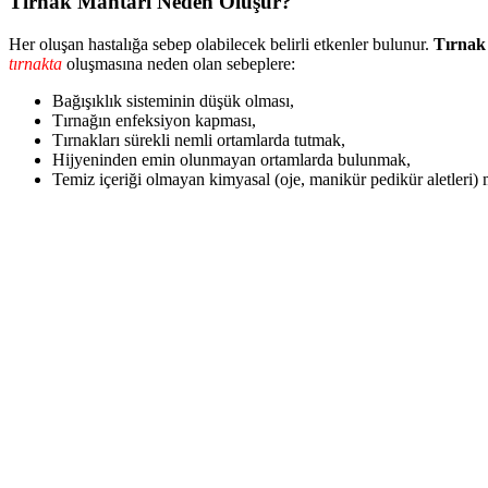
Tırnak Mantarı Neden Oluşur?
Her oluşan hastalığa sebep olabilecek belirli etkenler bulunur.
Tırnak
tırnakta
oluşmasına neden olan sebeplere:
Bağışıklık sisteminin düşük olması,
Tırnağın enfeksiyon kapması,
Tırnakları sürekli nemli ortamlarda tutmak,
Hijyeninden emin olunmayan ortamlarda bulunmak,
Temiz içeriği olmayan kimyasal (oje, manikür pedikür aletleri) 