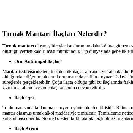
Tırnak Mantarı İlaçları Nelerdir?
Tırnak mantarı
oluşmuş bireyler ise durumun daha kötüye gitmemesi v
oluştuğu yerden kaldırılması mümkündür. Tıp dünyasında genellikle iki
Oral Antifungal İlaçlar:
Mantar tedavisinde
tercih edilen ilk ilaçlar arasında yer almaktadır.
olduğundan diğer tırnakların korunmasında etkili rol oynar. Tedavi sür
süreçlerde gerçekleşebilir. Çoğu ilaçta olduğu gibi bu ilaçlarında far
Uzman takibi neticesinde ilaç kullanıma devam ettirilir.
İlaçlı Oje:
Toplum arasında kullanıma en uygun yöntemlerden birisidir. Bilinen ojele
mantar oluşmuş tırnak alkol maddesiyle temizlenir. Temizlenme neticesi
kullanılması önerilir. Normal ojeden farklı olarak ilaçlı olması mantar
İlaçlı Krem: