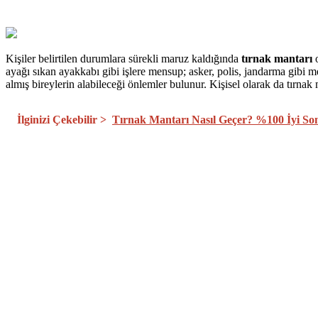
Kişiler belirtilen durumlara sürekli maruz kaldığında
tırnak mantarı
o
ayağı sıkan ayakkabı gibi işlere mensup; asker, polis, jandarma gibi 
almış bireylerin alabileceği önlemler bulunur. Kişisel olarak da tır
İlginizi Çekebilir >
Tırnak Mantarı Nasıl Geçer? %100 İyi So