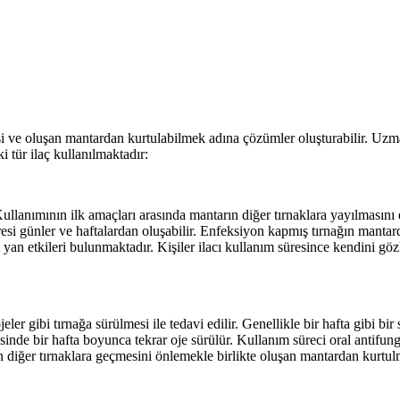
e oluşan mantardan kurtulabilmek adına çözümler oluşturabilir. Uzman 
 tür ilaç kullanılmaktadır:
 Kullanımının ilk amaçları arasında mantarın diğer tırnaklara yayılmasını
esi günler ve haftalardan oluşabilir. Enfeksiyon kapmış tırnağın mantar
klı yan etkileri bulunmaktadır. Kişiler ilacı kullanım süresince kendin
r gibi tırnağa sürülmesi ile tedavi edilir. Genellikle bir hafta gibi bir
nde bir hafta boyunca tekrar oje sürülür. Kullanım süreci oral antifung
ın diğer tırnaklara geçmesini önlemekle birlikte oluşan mantardan kurtul