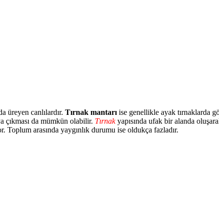
a üreyen canlılardır.
Tırnak mantarı
ise genellikle ayak tırnaklarda g
taya çıkması da mümkün olabilir.
Tırnak
yapısında ufak bir alanda oluşar
or. Toplum arasında yaygınlık durumu ise oldukça fazladır.