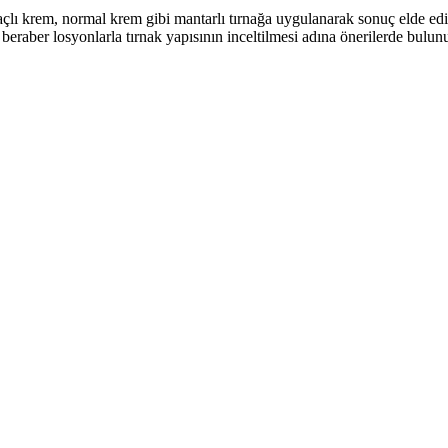
laçlı krem, normal krem gibi mantarlı tırnağa uygulanarak sonuç elde ed
e beraber losyonlarla tırnak yapısının inceltilmesi adına önerilerde bul