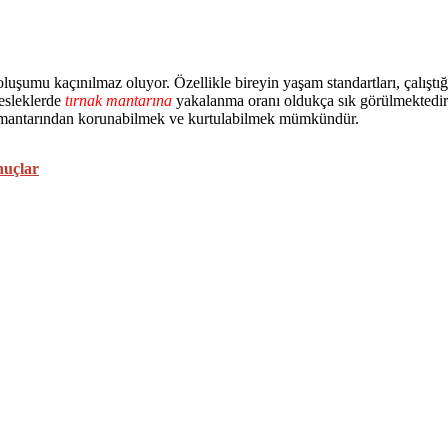
luşumu kaçınılmaz oluyor. Özellikle bireyin yaşam standartları, çalıştığı
mesleklerde
tırnak mantarına
yakalanma oranı oldukça sık görülmektedir
nak mantarından korunabilmek ve kurtulabilmek mümkündür.
nuçlar