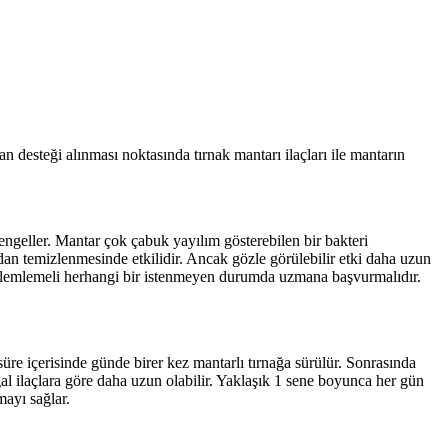
desteği alınması noktasında tırnak mantarı ilaçları ile mantarın
 engeller. Mantar çok çabuk yayılım gösterebilen bir bakteri
dan temizlenmesinde etkilidir. Ancak gözle görülebilir etki daha uzun
i gözlemlemeli herhangi bir istenmeyen durumda uzmana başvurmalıdır.
 süre içerisinde günde birer kez mantarlı tırnağa sürülür. Sonrasında
al ilaçlara göre daha uzun olabilir. Yaklaşık 1 sene boyunca her gün
mayı sağlar.