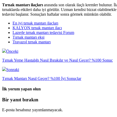
Tırnak mantarı ilaçları
arasında son olarak ilaçlı kremler bulunur. İ
tırnaklarda etkileri daha iyi görülür. Uzman kendisi bizzat olabilmekl
tedavisi başlanır. Sonuçları haftalar sonra görmek mümkün olabilir.
En iyi tırnak mantarı ilaçları
KALYON tırnak mantarı ilacı
Lazerle tırnak mantarı tedavisi Forum
Tırnak mantarı ekşi
Travazol tırnak mantarı
Önceki
Tırnak Yeme Hastalığı Nasıl Bırakılır ve Nasıl Geçer? %100 Sonuç
Sonraki
Tırnak Mantarı Nasıl Geçer? %100 İyi Sonuçlar
İlk yorum yapan olun
Bir yanıt bırakın
E-posta hesabınız yayımlanmayacak.