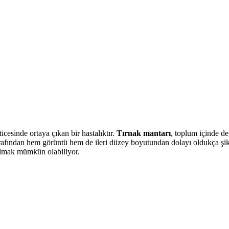
cesinde ortaya çıkan bir hastalıktır.
Tırnak mantarı
, toplum içinde de
 tarafından hem görüntü hem de ileri düzey boyutundan dolayı oldukça şika
tulmak mümkün olabiliyor.