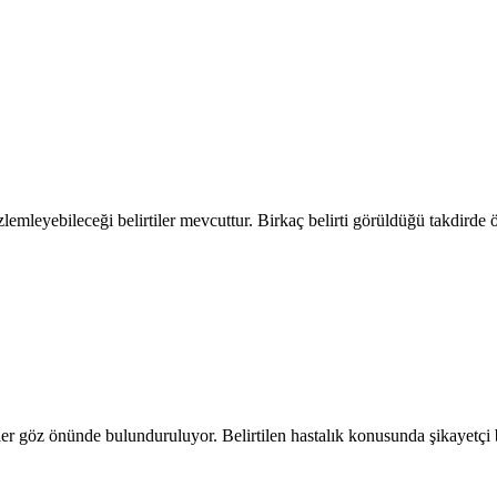
zlemleyebileceği belirtiler mevcuttur. Birkaç belirti görüldüğü takdirde
iler göz önünde bulunduruluyor. Belirtilen hastalık konusunda şikayetçi b