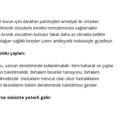
 burun içini daraltan patolojileri ameliyat ile ortadan
işleterek sinüslerin kendini temizlemesini sağlamaktır.
kronik sinüzitten kurtulur fakat daha az olmakla birlikte
olağan sağlıklı bireyler üzere antibiyotik tedavisiyle güzelleşir.
bitki çayları:
, uzman denetiminde kullanılmalıdır. Kimi baharat ve çaylar
an tüketilmelidir. Birtakım besinler tansiyonu, birtakım
ilmektedir. Hastaların mevcut olan öbür hastalıklarını
l desteklerin hekim denetiminde tüketilmesi gerekir.
se sinüzite yeterli gelir: