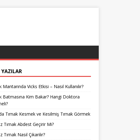
 YAZILAR
k Mantarında Vicks Etkisi – Nasıl Kullanılır?
ak Batmasına Kim Bakar? Hangi Doktora
meli?
da Tırnak Kesmek ve Kesilmiş Tırnak Görmek
z Tırnak Abdest Geçirir Mi?
z Tırnak Nasıl Çıkarılır?