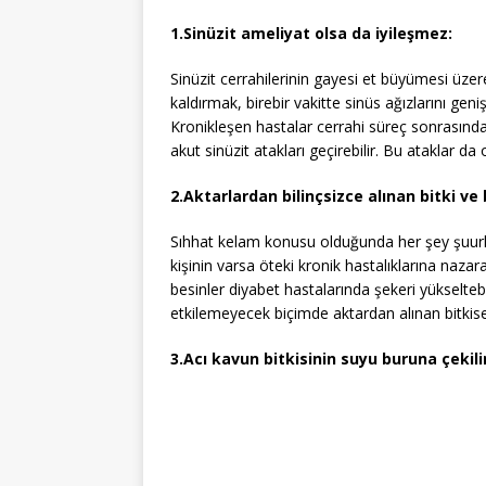
1.Sinüzit ameliyat olsa da iyileşmez:
Sinüzit cerrahilerinin gayesi et büyümesi üzere
kaldırmak, birebir vakitte sinüs ağızlarını gen
Kronikleşen hastalar cerrahi süreç sonrasında 
akut sinüzit atakları geçirebilir. Bu ataklar da 
2.Aktarlardan bilinçsizce alınan bitki ve 
Sıhhat kelam konusu olduğunda her şey şuurlu
kişinin varsa öteki kronik hastalıklarına nazar
besinler diyabet hastalarında şekeri yükselteb
etkilemeyecek biçimde aktardan alınan bitkise
3.Acı kavun bitkisinin suyu buruna çekilir