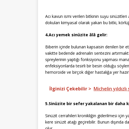
Acı kavun ismi verilen bitkinin suyu sinüzitler
dokuları kimyasal olarak yakan bu bitki, körlü
4.Acı yemek sinüzite âlâ gelir:
Biberin içinde bulunan kapsaisin denilen bir e
vakitte bedende adrenalin sentezini artırmakt
spreylerinin yaptığı fonksiyonu yapması manas
enfeksiyonlarda tesirli bir besin olduğu söyle
hemoroide ve birçok diğer hastalığa yer hazırl
İlginizi Çekebilir >
Michelin yıldızl
5.Sinüzite bir sefer yakalanan bir daha 
Sinüzit cerrahileri kronikliğin giderilmesi için
kere sinüzit atağı geçirebilir. Bunun dışında 
olur.