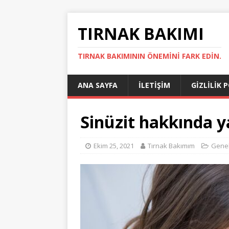
TIRNAK BAKIMI
TIRNAK BAKIMININ ÖNEMINI FARK EDIN.
ANA SAYFA
İLETIŞIM
GIZLILIK 
Sinüzit hakkında ya
Ekim 25, 2021
Tırnak Bakımım
Gene