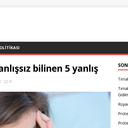
POLITIKASI
nlışsız bilinen 5 yanlış
SON
Tırna
l
0
Tırn
Gidil
Rüya
Prote
Prote