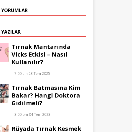
 YORUMLAR
 YAZILAR
Tırnak Mantarında
Vicks Etkisi – Nasıl
Kullanılır?
7:00 am
23 Tem 2025
Tırnak Batmasına Kim
Bakar? Hangi Doktora
Gidilmeli?
3:00 pm
04 Tem 2023
Rüyada Tırnak Kesmek