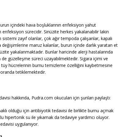
burun içindeki hava boşluklarının enfeksiyon yahut
 enfeksiyon sürecidir. Sinüzite herkes yakalanabilir lakin
n sistemi zayıf olanlar, çok ağır tempoda çalışanlar, kapalı
değişimlerine maruz kalanlar, burun içinde darlık yaratan et
üzite yakalanmaktadır. Bunlar haricinde alerji hastalarında
 de güzelleşme süreci uzayabilmektedir. Sigara içimi ve
tüy hücrelerinin burnu temizleme özelliğini kaybetmesine
k oranda tetiklemektedir.
visi hakkında, Pudra.com okucuları için şunları paylaştı:
klı olduğu için antibiyotik tedavisi ile birlikte burnu açmak
 tuzlu hipertonik su ile yıkamak da tedaviye yardımcı oluyor.
tedavisi uygulanıyor.
?