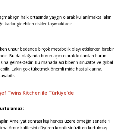
i açmak için halk ortasında yaygın olarak kullanılmakta lakin
ğe kadar gidebilen riskler taşımaktadır.
tken unsur bedende birçok metabolik olayı etkilerken birebir
adır. Bu da olağanda burun açıcı olarak kullanılan burun
ına gelmektedir. Bu manada acı biberin sinüzitte ve gribal
nebilir. Lakin çok tüketmek önemli mide hastalıklarına,
ayabilir.
ı şef Twins Kitchen ile Türkiye'de
kurtulamaz:
 yapılır. Ameliyat sonrası kişi herkes üzere örneğin senede 1
daima ömür kalitesini düşüren kronik sinüzitten kurtulmuş