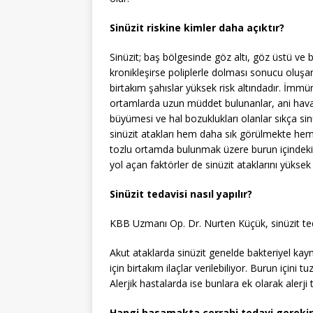
Sinüzit riskine kimler daha açıktır?
Sinüzit; baş bölgesinde göz altı, göz üstü ve 
kronikleşirse poliplerle dolması sonucu oluşan
birtakım şahıslar yüksek risk altındadır. İmmü
ortamlarda uzun müddet bulunanlar, ani hava 
büyümesi ve hal bozuklukları olanlar sıkça sin
sinüzit atakları hem daha sık görülmekte hem
tozlu ortamda bulunmak üzere burun içindeki 
yol açan faktörler de sinüzit ataklarını yükse
Sinüzit tedavisi nasıl yapılır?
KBB Uzmanı Op. Dr. Nurten Küçük, sinüzit teda
Akut ataklarda sinüzit genelde bakteriyel kayna
için birtakım ilaçlar verilebiliyor. Burun içini
Alerjik hastalarda ise bunlara ek olarak alerji 
Hangi basamakta cerrahi tedavi gerekir