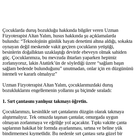
Çocuklarda duruş bozukluğu hakkında bilgiler veren Uzman
Fizyoterapist Altan Yalım, husus hakkında şu açıklamalarda
bulundu: “Teknolojinin günlük hayatı denetimi altına aldığı, sokakta
oynayan değil meskende vakit geçiren çocukların yetiştiği,
besinlerin doğallıktan uzaklaştığı devirde ebeveyn olmak sahiden
güç. Çocuklarımıza, bu mevzuda ihtarları yaparken hepimiz
zorlanıyoruz, lakin Atatürk’ün de söylediği üzere “sağlam başın
sağlam bedende bulunduğunu” unutmadan, onlar için en düzgününü
istemeli ve kararlı olmalıyız”
Uzman Fizyoterapist Altan Yalım, çocuklarımızdaki duruş
bozukluklarını engellemenin yollarını şu biçimde sıraladı:
1. Sırt çantasını yanlışsız takmayı öğretin.
Çocuklarımızı, kesinlikle sırt çantalarını düzgün olarak takmaya
alıştırmalıyız. Tek omuzda taşınan çantalar, omurgada uygun
olmayan zorlanmaya ve eğriliğe yol açacaktır. Tıpkı vakitte çanta
saplarının hakikat bir formda ayarlanması, sırtına ve beline yük
bindirmemesi kıymetlidir. Bu nedenle sırt çantası sırta güzel bir