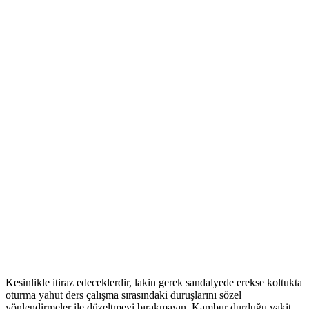
Kesinlikle itiraz edeceklerdir, lakin gerek sandalyede erekse koltukta
oturma yahut ders çalışma sırasındaki duruşlarını sözel
yönlendirmeler ile düzeltmeyi bırakmayın. Kambur durduğu vakit