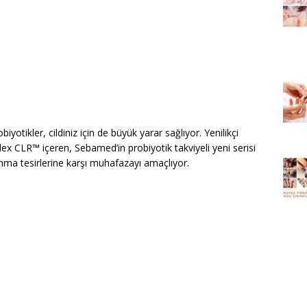
iyotikler, cildiniz için de büyük yarar sağlıyor. Yenilikçi
 CLR™ içeren, Sebamed’in probiyotik takviyeli yeni serisi
nma tesirlerine karşı muhafazayı amaçlıyor.