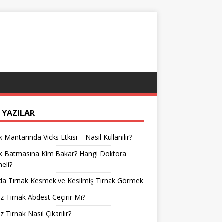
 YAZILAR
k Mantarında Vicks Etkisi – Nasıl Kullanılır?
ak Batmasına Kim Bakar? Hangi Doktora
meli?
da Tırnak Kesmek ve Kesilmiş Tırnak Görmek
z Tırnak Abdest Geçirir Mi?
z Tırnak Nasıl Çıkarılır?