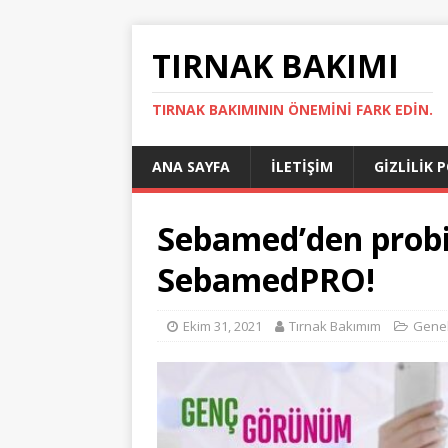
TIRNAK BAKIMI
TIRNAK BAKIMININ ÖNEMINI FARK EDIN.
ANA SAYFA
İLETIŞIM
GIZLILIK 
Sebamed’den probiy
SebamedPRO!
Ekim 31, 2021
Tırnak Bakımım
Gene