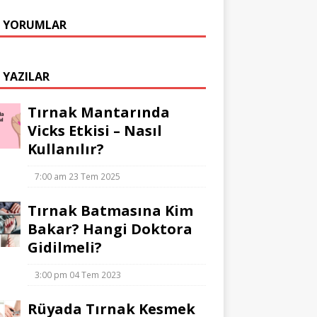
 YORUMLAR
 YAZILAR
Tırnak Mantarında
Vicks Etkisi – Nasıl
Kullanılır?
7:00 am
23 Tem 2025
Tırnak Batmasına Kim
Bakar? Hangi Doktora
Gidilmeli?
3:00 pm
04 Tem 2023
Rüyada Tırnak Kesmek