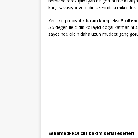
nemlendirerek ışıldayan bir görünüme kavuşmas
karşı savaşıyor ve cildin üzerindeki mikrofloray
Yenilikçi probiyotik bakım kompleksi
ProRen
5.5 değeri ile cildin kollayıcı doğal katmanını 
sayesinde cildin daha uzun müddet genç görü
SebamedPRO! cilt bakım serisi eserleri