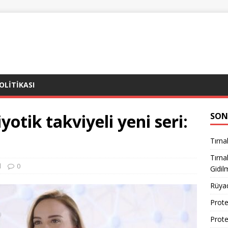
POLITIKASI
otik takviyeli yeni seri:
SON
Tırna
Tırn
l
0
Gidil
Rüya
Prote
Prote