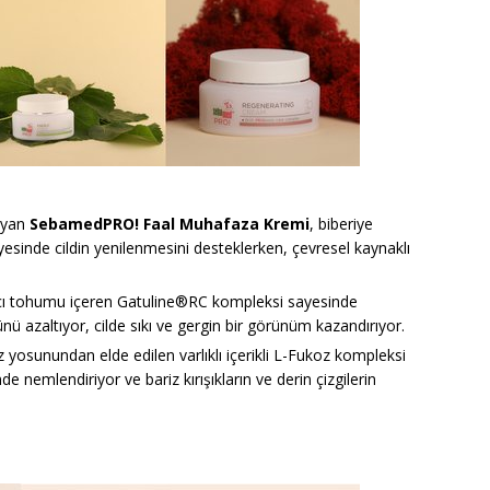
ayan
SebamedPRO! Faal Muhafaza Kremi
, biberiye
esinde cildin yenilenmesini desteklerken, çevresel kaynaklı
acı tohumu içeren Gatuline®RC kompleksi sayesinde
münü azaltıyor, cilde sıkı ve gergin bir görünüm kazandırıyor.
z yosunundan elde edilen varlıklı içerikli L-Fukoz kompleksi
mde nemlendiriyor ve bariz kırışıkların ve derin çizgilerin