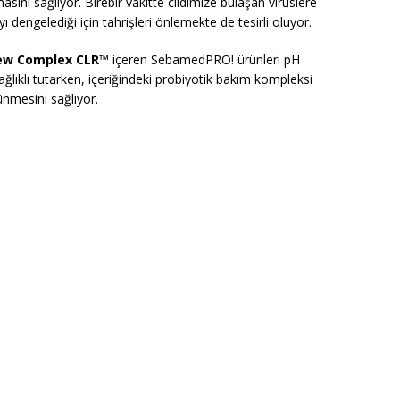
ını sağlıyor. Birebir vakitte cildimize bulaşan virüslere
ı dengelediği için tahrişleri önlemekte de tesirli oluyor.
ew Complex CLR™
içeren SebamedPRO! ürünleri pH
sağlıklı tutarken, içeriğindeki probiyotik bakım kompleksi
nmesini sağlıyor.