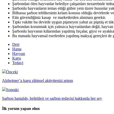
Şarbondan ölen hayvanlar belediye çalışanları nezaretinde imha 
Şarbonlu hayvanların temas ettiği gübre yem üzere hususlar yak
Bilhassa şarbon tehlikesinin kelam konusu olduğu devirlerde ve
Etin güvendiğiniz kasap ve marketlerden alınması gerekir.
Tıpkı vakitte bu devirde uygun pişmeyen yahut az pişmiş et tü
Şarbondan korunmak için yalnızca hayvanlardan değil, hayvan 
Şarbonlu hayvanın kıllarından yapılmış fırçalar, giysi ve ayakkab
Bu manada hayvansal eserlerden yapılmış makyaj gereçleri de şa
Deri
Hasta
Hayvan
Karşı
Tedavi
Önceki
Alzheimer’a karşı zihinsel aktivitenizi artırın
Sonraki
Şarbon hastalığı, belirtileri ve şarbon tedavisi hakkında her şey
İlk yorum yapan olun