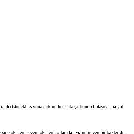
hasta derisindeki lezyona dokunulması da şarbonun bulaşmasına yol
ersine oksijeni seven, oksijenli ortamda uygun üreyen bir bakteridir.