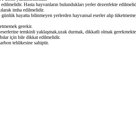
edilmelidir. Hasta hayvanların bulundukları yerler dezenfekte edilmelid
ılarak imha edilmelidir.
 günlük hayatta bilinmeyen yerlerden hayvansal eserler alıp tüketmemey
ketmemek gerekir.
eserlerine temkinli yaklaşmak,uzak durmak, dikkatli olmak gerekmekte
ılar için bile dikkat edilmelidir.
rbon tehlikesine sahiptir.