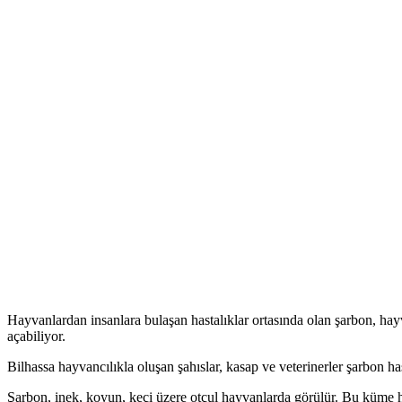
Hayvanlardan insanlara bulaşan hastalıklar ortasında olan şarbon, ha
açabiliyor.
Bilhassa hayvancılıkla oluşan şahıslar, kasap ve veterinerler şarbon has
Şarbon, inek, koyun, keçi üzere otçul hayvanlarda görülür. Bu küme hast