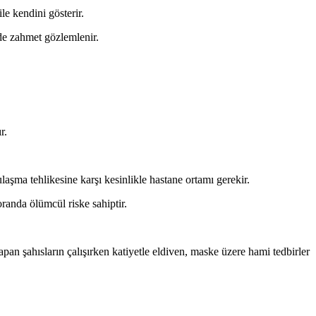
le kendini gösterir.
 de zahmet gözlemlenir.
r.
aşma tehlikesine karşı kesinlikle hastane ortamı gerekir.
oranda ölümcül riske sahiptir.
pan şahısların çalışırken katiyetle eldiven, maske üzere hami tedbirler