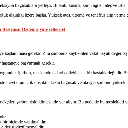
ksiyon bağırsaklara yerleşir. Bulantı, kusma, karın ağrısı, ateş ve ishal i
ğuk algınlığı üzere başlar. Yüksek ateş, titreme ve teneffüs alıp verme
cu Bestemsu Özdemir yine setlerde!
e başlanılması gerekir. Zira şarbonda kaybedilen vakit hayati değer taşı
ir hastaneye başvurmak gerekir.
ygundur. Şarbon, meskende tedavi edilebilecek bir hastalık değildir. Bul
dinde mevt oranı çok düşüktür lakin bağırsak ve akciğer şarbonu yüksek 
mekçileri şarbon riski kümesinde yer alıyor. Bu nedenle bu meslekleri ya
ıdır.
z bir biçimde yapılmalıdır.
 ve derisi yüzülmemelidir.