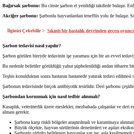
Bağırsak şarbonu:
Bu cinste şarbon et yenildiği takdirde bulaşır. Enfe
Akciğer şarbonu:
Şarbonlu hayvanlardan teneffüs yolu ile bulaşır. So
İlginizi Çekebilir >
Sıkıntı bir hastalık devrinden geçen oyun
Şarbon tedavisi nasıl yapılır?
Şarbon görülen bireyde tedavinin işe yaraması için bir an evvel tedaviy
Bu nedenle belirtiler görüldüğü yahut şüphelenildiği andan itibaren b
Teşhis konulduktan sonra hastanın hastanede yatarak tedavi edilmesi u
Şarbonun tedavisinde birçok antibiyotik tesirlidir. Deri şarbonu çeşi
Şarbondan korunmak için nasıl tedbir alınmalı?
Kasaplık, veterinerlik üzere meslekler, mezbahada çalışanlar ve deri e
alması gerekir.
Şarbona karşı riskli bölgeler araştırılmalı ve karantinaya alınmal
Büyük ölçekte, hayvan sürülerinin denetimleri ve aşıları eksiksi
Şarbonlu olduğu belirlenen hayvanlar var ise, asla kesilmemeli