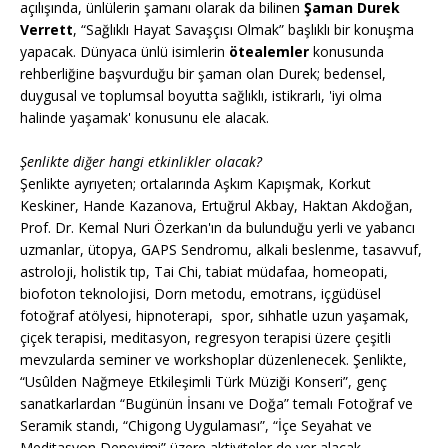
açılışında, ünlülerin şamanı olarak da bilinen
Şaman Durek
Verrett
, “Sağlıklı Hayat Savaşçısı Olmak” başlıklı bir konuşma
yapacak. Dünyaca ünlü isimlerin
ötealemler
konusunda
rehberliğine başvurduğu bir şaman olan Durek; bedensel,
duygusal ve toplumsal boyutta sağlıklı, istikrarlı, 'iyi olma
halinde yaşamak' konusunu ele alacak.
Şenlikte diğer hangi etkinlikler olacak?
Şenlikte ayrıyeten; ortalarında Aşkım Kapışmak, Korkut
Keskiner, Hande Kazanova, Ertuğrul Akbay, Haktan Akdoğan,
Prof. Dr. Kemal Nuri Özerkan'ın da bulunduğu yerli ve yabancı
uzmanlar, ütopya, GAPS Sendromu, alkali beslenme, tasavvuf,
astroloji, holistik tıp, Tai Chi, tabiat müdafaa, homeopati,
biofoton teknolojisi, Dorn metodu, emotrans, içgüdüsel
fotoğraf atölyesi, hipnoterapi, spor, sıhhatle uzun yaşamak,
çiçek terapisi, meditasyon, regresyon terapisi üzere çeşitli
mevzularda seminer ve workshoplar düzenlenecek. Şenlikte,
“Usûlden Nağmeye Etkileşimli Türk Müziği Konseri”, genç
sanatkarlardan “Bugünün İnsanı ve Doğa” temalı Fotoğraf ve
Seramik standı, “Chigong Uygulaması”, “İçe Seyahat ve
Meditasyon Deneyimi” üzere aktiviteler de yer alacak.