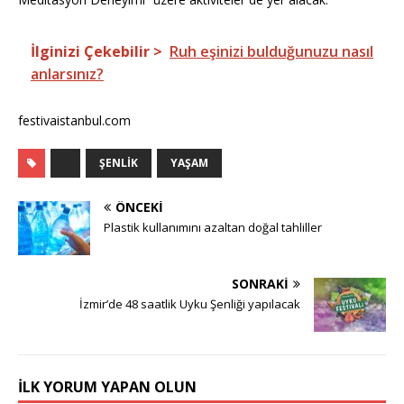
İlginizi Çekebilir >
Ruh eşinizi bulduğunuzu nasıl
anlarsınız?
​festivaistanbul.com
ŞENLIK
YAŞAM
ÖNCEKI
Plastik kullanımını azaltan doğal tahliller
SONRAKI
İzmir’de 48 saatlik Uyku Şenliği yapılacak
İLK YORUM YAPAN OLUN