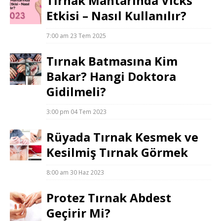
Tırnak Mantarında Vicks
Etkisi – Nasıl Kullanılır?
7:00 am
23 Tem 2025
Tırnak Batmasına Kim
Bakar? Hangi Doktora
Gidilmeli?
3:00 pm
04 Tem 2023
Rüyada Tırnak Kesmek ve
Kesilmiş Tırnak Görmek
8:00 am
30 Haz 2023
Protez Tırnak Abdest
Geçirir Mi?