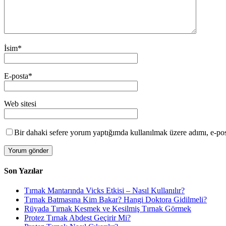
İsim
*
E-posta
*
Web sitesi
Bir dahaki sefere yorum yaptığımda kullanılmak üzere adımı, e-post
Son Yazılar
Tırnak Mantarında Vicks Etkisi – Nasıl Kullanılır?
Tırnak Batmasına Kim Bakar? Hangi Doktora Gidilmeli?
Rüyada Tırnak Kesmek ve Kesilmiş Tırnak Görmek
Protez Tırnak Abdest Geçirir Mi?