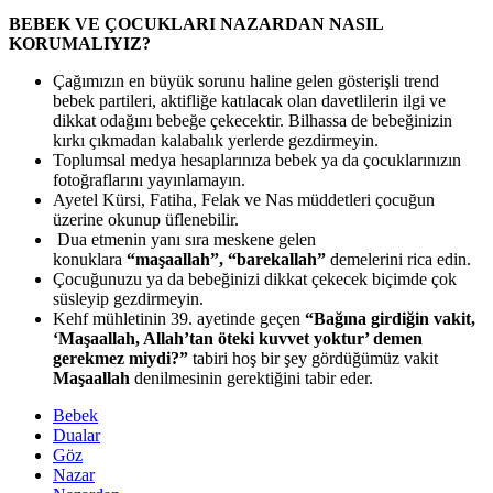
BEBEK VE ÇOCUKLARI NAZARDAN NASIL
KORUMALIYIZ?
Çağımızın en büyük sorunu haline gelen gösterişli trend
bebek partileri, aktifliğe katılacak olan davetlilerin ilgi ve
dikkat odağını bebeğe çekecektir. Bilhassa de bebeğinizin
kırkı çıkmadan kalabalık yerlerde gezdirmeyin.
Toplumsal medya hesaplarınıza bebek ya da çocuklarınızın
fotoğraflarını yayınlamayın.
Ayetel Kürsi, Fatiha, Felak ve Nas müddetleri çocuğun
üzerine okunup üflenebilir.
Dua etmenin yanı sıra meskene gelen
konuklara
“maşaallah”, “barekallah”
demelerini rica edin.
Çocuğunuzu ya da bebeğinizi dikkat çekecek biçimde çok
süsleyip gezdirmeyin.
Kehf mühletinin 39. ayetinde geçen
“Bağına girdiğin vakit,
‘Maşaallah, Allah’tan öteki kuvvet yoktur’ demen
gerekmez miydi?”
tabiri hoş bir şey gördüğümüz vakit
Maşaallah
denilmesinin gerektiğini tabir eder.
Bebek
Dualar
Göz
Nazar