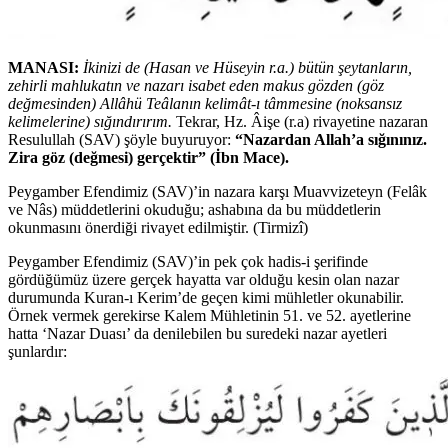
MANASI:
İkinizi de (Hasan ve Hüseyin r.a.) bütün şeytanların,
zehirli mahlukatın ve nazarı isabet eden makus gözden (göz
değmesinden) Allâhü Teâlanın kelimât-ı tâmmesine (noksansız
kelimelerine) sığındırırım.
Tekrar, Hz. Âişe (r.a) rivayetine nazaran
Resulullah (SAV) şöyle buyuruyor:
“Nazardan Allah’a sığınınız.
Zira göz (değmesi) gerçektir”
(İbn Mace).
Peygamber Efendimiz (SAV)’in nazara karşı Muavvizeteyn (Felâk
ve Nâs) müddetlerini okuduğu; ashabına da bu müddetlerin
okunmasını önerdiği rivayet edilmiştir. (Tirmizî)
Peygamber Efendimiz (SAV)’in pek çok hadis-i şerifinde
gördüğümüz üzere gerçek hayatta var olduğu kesin olan nazar
durumunda Kuran-ı Kerim’de geçen kimi mühletler okunabilir.
Örnek vermek gerekirse Kalem Mühletinin 51. ve 52. ayetlerine
hatta ‘Nazar Duası’ da denilebilen bu suredeki nazar ayetleri
şunlardır: