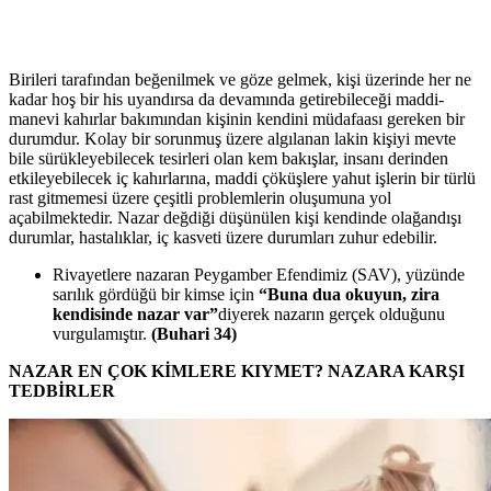
Birileri tarafından beğenilmek ve göze gelmek, kişi üzerinde her ne
kadar hoş bir his uyandırsa da devamında getirebileceği maddi-
manevi kahırlar bakımından kişinin kendini müdafaası gereken bir
durumdur. Kolay bir sorunmuş üzere algılanan lakin kişiyi mevte
bile sürükleyebilecek tesirleri olan kem bakışlar, insanı derinden
etkileyebilecek iç kahırlarına, maddi çöküşlere yahut işlerin bir türlü
rast gitmemesi üzere çeşitli problemlerin oluşumuna yol
açabilmektedir. Nazar değdiği düşünülen kişi kendinde olağandışı
durumlar, hastalıklar, iç kasveti üzere durumları zuhur edebilir.
Rivayetlere nazaran Peygamber Efendimiz (SAV), yüzünde
sarılık gördüğü bir kimse için
“Buna dua okuyun, zira
kendisinde nazar var”
diyerek nazarın gerçek olduğunu
vurgulamıştır.
(Buhari 34)
NAZAR EN ÇOK KİMLERE KIYMET? NAZARA KARŞI
TEDBİRLER