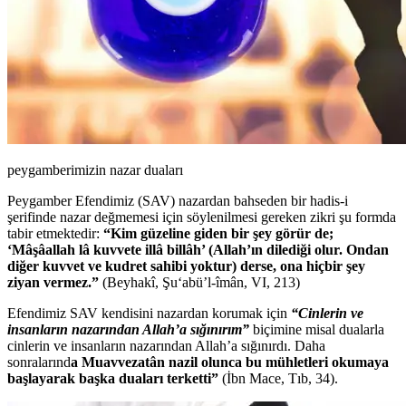
peygamberimizin nazar duaları
Peygamber Efendimiz (SAV) nazardan bahseden bir hadis-i
şerifinde nazar değmemesi için söylenilmesi gereken zikri şu formda
tabir etmektedir:
“Kim güzeline giden bir şey görür de;
‘Mâşâallah lâ kuvvete illâ billâh’
(Allah’ın dilediği olur. Ondan
diğer kuvvet ve kudret sahibi yoktur) derse, ona hiçbir şey
ziyan vermez.”
(Beyhakî, Şu‘abü’l-îmân, VI, 213)
Efendimiz SAV kendisini nazardan korumak için
“Cinlerin ve
insanların nazarından Allah’a sığınırım”
biçimine misal dualarla
cinlerin ve insanların nazarından Allah’a sığınırdı. Daha
sonralarınd
a Muavvezatân nazil olunca bu mühletleri okumaya
başlayarak başka duaları terketti”
(İbn Mace, Tıb, 34).