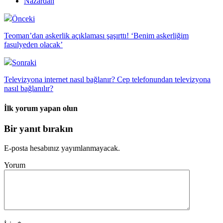
Nazardan
Önceki
Teoman’dan askerlik açıklaması şaşırttı! ‘Benim askerliğim
fasulyeden olacak’
Sonraki
Televizyona internet nasıl bağlanır? Cep telefonundan televizyona
nasıl bağlanılır?
İlk yorum yapan olun
Bir yanıt bırakın
E-posta hesabınız yayımlanmayacak.
Yorum