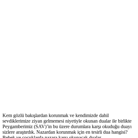
Kem gözlü bakışlardan korunmak ve kendimizde dahil
sevdiklerimize ziyan gelmemesi niyetiyle okunan dualar ile birlikte
Peygamberimiz (SAV)’in bu üzere durumlara karşı okuduğu duayı
sizlere araştırdık. Nazardan korunmak için en tesirli dua hangisi?
Bebek ve çocuklarda nazara karşı okunacak dualar…