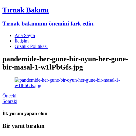
Tırnak Bakımı
Tırnak bakımının önemini fark edin.
Ana Sayfa
İletişim
Gizlilik Politikası
pandemide-her-gune-bir-oyun-her-gune-
bir-masal-1-w1lPbGfs.jpg
Önceki
Sonraki
İlk yorum yapan olun
Bir yanıt bırakın