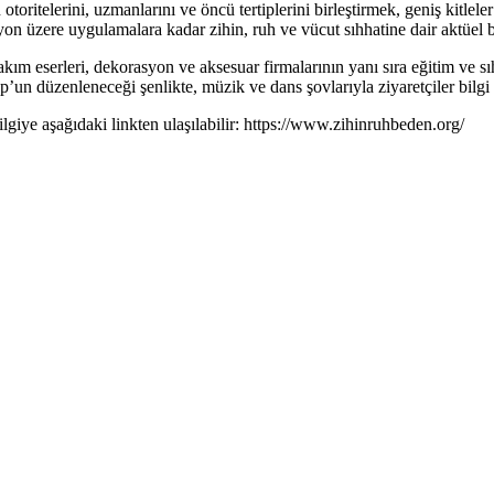
oritelerini, uzmanlarını ve öncü tertiplerini birleştirmek, geniş kitleler i
n üzere uygulamalara kadar zihin, ruh ve vücut sıhhatine dair aktüel b
bakım eserleri, dekorasyon ve aksesuar firmalarının yanı sıra eğitim ve s
n düzenleneceği şenlikte, müzik ve dans şovlarıyla ziyaretçiler bilgi 
 bilgiye aşağıdaki linkten ulaşılabilir: https://www.zihinruhbeden.org/