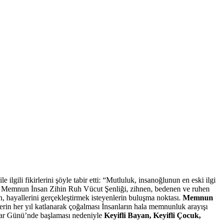
ilgili fikirlerini şöyle tabir etti: “Mutluluk, insanoğlunun en eski ilgi
üyor. Memnun İnsan Zihin Ruh Vücut Şenliği, zihnen, bedenen ve ruhen
n, hayallerini gerçekleştirmek isteyenlerin buluşma noktası.
Memnun
ilerin her yıl katlanarak çoğalması İnsanların hala memnunluk arayışı
anlar Günü’nde başlaması nedeniyle
Keyifli Bayan, Keyifli Çocuk,