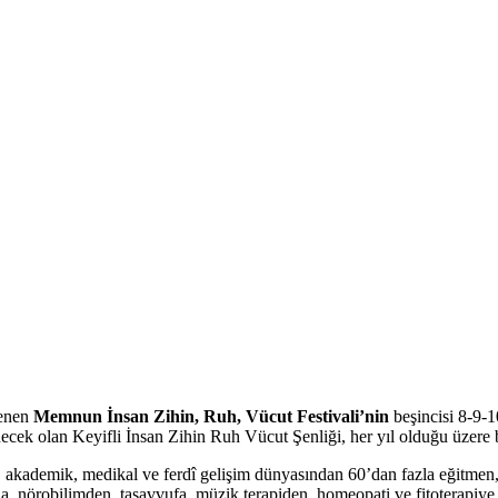
enen
Memnun İnsan Zihin, Ruh, Vücut Festivali’nin
beşincisi 8-9-10
enecek olan Keyifli İnsan Zihin Ruh Vücut Şenliği, her yıl olduğu üzere 
akademik, medikal ve ferdî gelişim dünyasından 60’dan fazla eğitmen, z
a, nörobilimden, tasavvufa, müzik terapiden, homeopati ve fitoterapiye