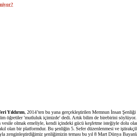
emiyor?
eri Yıldırım
, 2014’ten bu yana gerçekleştirilen Memnun İnsan Şenliği ile 
dim öğretiler 'mutluluk içimizde' dedi. Artık bilim de birebirini söyl
 vesile olmak emeliyle, kendi içindeki gücü keşfetme isteğiyle dolu ola
 akıl olan bir platformdur. Bu şenliğin 5. Sefer düzenlenmesi ve iştirakç
larıyla zenginleştirdiğimiz şenliğimizin teması bu yıl 8 Mart Dünya Bay