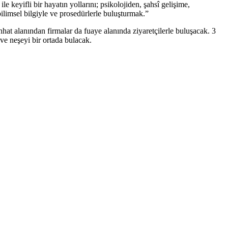
le keyifli bir hayatın yollarını; psikolojiden, şahsî gelişime,
ilimsel bilgiyle ve prosedürlerle buluşturmak.”
ıhhat alanından firmalar da fuaye alanında ziyaretçilerle buluşacak. 3
ve neşeyi bir ortada bulacak.