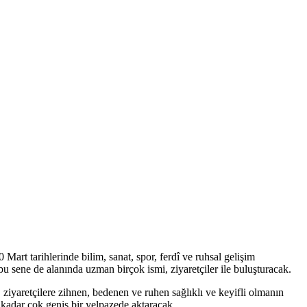
 Mart tarihlerinde bilim, sanat, spor, ferdî ve ruhsal gelişim
bu sene de alanında uzman birçok ismi, ziyaretçiler ile buluşturacak.
iyaretçilere zihnen, bedenen ve ruhen sağlıklı ve keyifli olmanın
 kadar çok geniş bir yelpazede aktaracak.