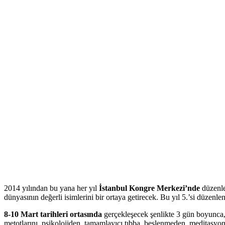
2014 yılından bu yana her yıl
İstanbul Kongre Merkezi’nde
düzenl
dünyasının değerli isimlerini bir ortaya getirecek. Bu yıl 5.’si düzenl
8-10 Mart tarihleri ortasında
gerçekleşecek şenlikte 3 gün boyunca, 
metotlarını, psikolojiden, tamamlayıcı tıbba, beslenmeden, meditasyon