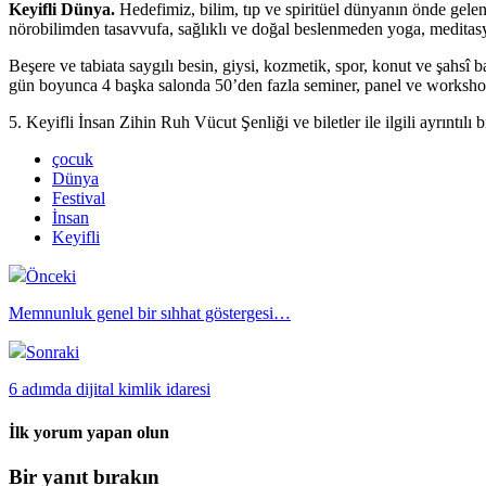
Keyifli Dünya.
Hedefimiz, bilim, tıp ve spiritüel dünyanın önde gelen ot
nörobilimden tasavvufa, sağlıklı ve doğal beslenmeden yoga, meditasyo
Beşere ve tabiata saygılı besin, giysi, kozmetik, spor, konut ve şahsî 
gün boyunca 4 başka salonda 50’den fazla seminer, panel ve workshop’u
5. Keyifli İnsan Zihin Ruh Vücut Şenliği ve biletler ile ilgili ayrıntılı
çocuk
Dünya
Festival
İnsan
Keyifli
Önceki
Memnunluk genel bir sıhhat göstergesi…
Sonraki
6 adımda dijital kimlik idaresi
İlk yorum yapan olun
Bir yanıt bırakın