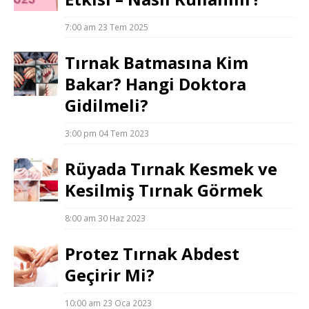
7:00 am
23 Tem 2025
Tırnak Batmasına Kim
Bakar? Hangi Doktora
Gidilmeli?
3:00 pm
04 Tem 2023
Rüyada Tırnak Kesmek ve
Kesilmiş Tırnak Görmek
8:00 am
30 Haz 2023
Protez Tırnak Abdest
Geçirir Mi?
10:00 am
23 Oca 2023