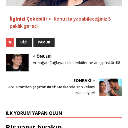
İlginizi Çekebilir >
Konutta yapabileceğiniz 5
paklık gereci
DIZI
PAMUK
ÖNCEKI
Armağan Çağlayan kilo tenkitlerine ateş püskürdü!
SONRAKI
Anıl Altan’dan şaşırtan itiraf: Meskende son kelamı
eşim söyler!
İLK YORUM YAPAN OLUN
Bir yanıt bırakın