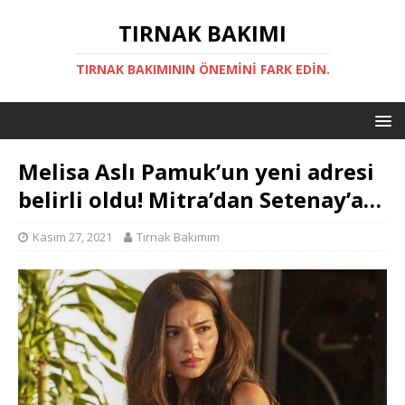
TIRNAK BAKIMI
TIRNAK BAKIMININ ÖNEMINI FARK EDIN.
Melisa Aslı Pamuk’un yeni adresi
belirli oldu! Mitra’dan Setenay’a…
Kasım 27, 2021
Tırnak Bakımım