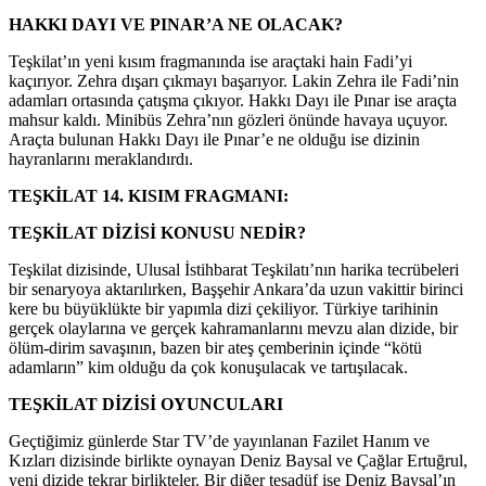
HAKKI DAYI VE PINAR’A NE OLACAK?
Teşkilat’ın yeni kısım fragmanında ise araçtaki hain Fadi’yi
kaçırıyor. Zehra dışarı çıkmayı başarıyor. Lakin Zehra ile Fadi’nin
adamları ortasında çatışma çıkıyor. Hakkı Dayı ile Pınar ise araçta
mahsur kaldı. Minibüs Zehra’nın gözleri önünde havaya uçuyor.
Araçta bulunan Hakkı Dayı ile Pınar’e ne olduğu ise dizinin
hayranlarını meraklandırdı.
TEŞKİLAT 14. KISIM FRAGMANI:
TEŞKİLAT DİZİSİ KONUSU NEDİR?
Teşkilat dizisinde, Ulusal İstihbarat Teşkilatı’nın harika tecrübeleri
bir senaryoya aktarılırken, Başşehir Ankara’da uzun vakittir birinci
kere bu büyüklükte bir yapımla dizi çekiliyor. Türkiye tarihinin
gerçek olaylarına ve gerçek kahramanlarını mevzu alan dizide, bir
ölüm-dirim savaşının, bazen bir ateş çemberinin içinde “kötü
adamların” kim olduğu da çok konuşulacak ve tartışılacak.
TEŞKİLAT DİZİSİ OYUNCULARI
Geçtiğimiz günlerde Star TV’de yayınlanan Fazilet Hanım ve
Kızları dizisinde birlikte oynayan Deniz Baysal ve Çağlar Ertuğrul,
yeni dizide tekrar birlikteler. Bir diğer tesadüf ise Deniz Baysal’ın