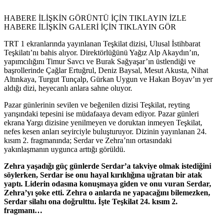
HABERE İLİŞKİN GÖRÜNTÜ İÇİN TIKLAYIN
İZLE
HABERE İLİŞKİN GALERİ İÇİN TIKLAYIN
GÖR
TRT 1 ekranlarında yayınlanan Teşkilat dizisi, Ulusal İstihbarat
Teşkilatı’nı bahis alıyor. Direktörlüğünü Yağız Alp Akaydın’ın,
yapımcılığını Timur Savcı ve Burak Sağyaşar’ın üstlendiği ve
başrollerinde Çağlar Ertuğrul, Deniz Baysal, Mesut Akusta, Nihat
Altınkaya, Turgut Tunçalp, Gürkan Uygun ve Hakan Boyav’ın yer
aldığı dizi, heyecanlı anlara sahne oluyor.
Pazar günlerinin sevilen ve beğenilen dizisi Teşkilat, reyting
yarışındaki tepesini ise müdafaaya devam ediyor. Pazar günleri
ekrana Yargı dizisine yenilmeyen ve doruktan inmeyen Teşkilat,
nefes kesen anları seyirciyle buluşturuyor. Dizinin yayınlanan 24.
kısım 2. fragmanında; Serdar ve Zehra’nın ortasındaki
yakınlaşmanın uygunca arttığı görüldü.
Zehra yaşadığı güç günlerde Serdar’a takviye olmak istediğini
söylerken, Serdar ise onu hayal kırıklığına uğratan bir atak
yaptı.
Liderin odasına konuşmaya giden ve onu vuran Serdar,
Zehra’yı şoke etti. Zehra o anlarda ne yapacağını bilemezken,
Serdar silahı ona doğrulttu. İşte Teşkilat 24. kısım 2.
fragmanı…