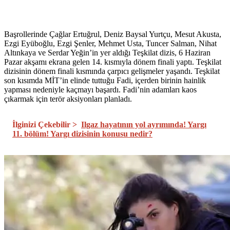
Başrollerinde Çağlar Ertuğrul, Deniz Baysal Yurtçu, Mesut Akusta,
Ezgi Eyüboğlu, Ezgi Şenler, Mehmet Usta, Tuncer Salman, Nihat
Altınkaya ve Serdar Yeğin’in yer aldığı Teşkilat dizis, 6 Haziran
Pazar akşamı ekrana gelen 14. kısmıyla dönem finali yaptı. Teşkilat
dizisinin dönem finali kısmında çarpıcı gelişmeler yaşandı. Teşkilat
son kısımda MİT’in elinde tuttuğu Fadi, içerden birinin hainlik
yapması nedeniyle kaçmayı başardı. Fadi’nin adamları kaos
çıkarmak için terör aksiyonları planladı.
İlginizi Çekebilir >
Ilgaz hayatının yol ayrımında! Yargı
11. bölüm! Yargı dizisinin konusu nedir?