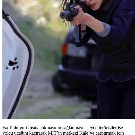
Fadi’nin yurt dışına çıkmasının sağlanması isteyen teröristler ise
yolcu uçağını kaçırarak MİT’in merkezi Kale’ye çarptırmak için