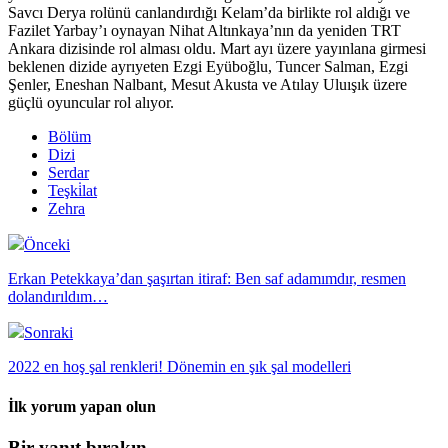
Savcı Derya rolünü canlandırdığı Kelam’da birlikte rol aldığı ve
Fazilet Yarbay’ı oynayan Nihat Altınkaya’nın da yeniden TRT
Ankara dizisinde rol alması oldu. Mart ayı üzere yayınlana girmesi
beklenen dizide ayrıyeten Ezgi Eyüboğlu, Tuncer Salman, Ezgi
Şenler, Eneshan Nalbant, Mesut Akusta ve Atılay Uluışık üzere
güçlü oyuncular rol alıyor.
Bölüm
Dizi
Serdar
Teşki̇lat
Zehra
Önceki
Erkan Petekkaya’dan şaşırtan itiraf: Ben saf adamımdır, resmen
dolandırıldım…
Sonraki
2022 en hoş şal renkleri! Dönemin en şık şal modelleri
İlk yorum yapan olun
Bir yanıt bırakın