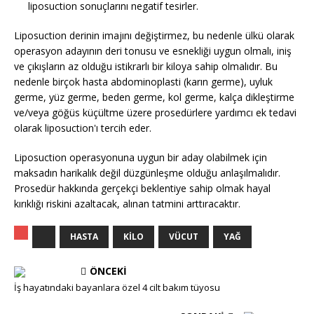
liposuction sonuçlarını negatif tesirler.
Liposuction derinin imajını değiştirmez, bu nedenle ülkü olarak
operasyon adayının deri tonusu ve esnekliği uygun olmalı, iniş
ve çıkışların az olduğu istikrarlı bir kiloya sahip olmalıdır. Bu
nedenle birçok hasta abdominoplasti (karın germe), uyluk
germe, yüz germe, beden germe, kol germe, kalça dikleştirme
ve/veya göğüs küçültme üzere prosedürlere yardımcı ek tedavi
olarak liposuction'ı tercih eder.
Liposuction operasyonuna uygun bir aday olabilmek için
maksadın harikalık değil düzgünleşme olduğu anlaşılmalıdır.
Prosedür hakkında gerçekçi beklentiye sahip olmak hayal
kırıklığı riskini azaltacak, alınan tatmini arttıracaktır.
HASTA
KILO
VÜCUT
YAĞ
ÖNCEKI
İş hayatındaki bayanlara özel 4 cilt bakım tüyosu