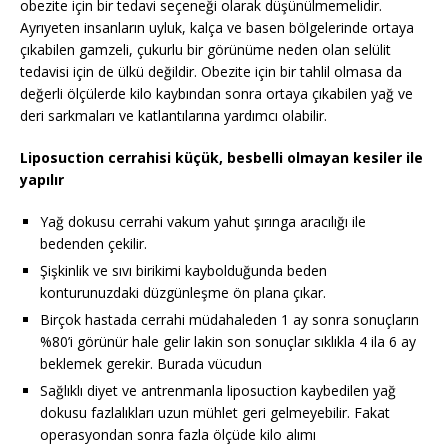
obezite için bir tedavi seçeneği olarak düşünülmemelidir.
Ayrıyeten insanların uyluk, kalça ve basen bölgelerinde ortaya
çıkabilen gamzeli, çukurlu bir görünüme neden olan selülit
tedavisi için de ülkü değildir. Obezite için bir tahlil olmasa da
değerli ölçülerde kilo kaybından sonra ortaya çıkabilen yağ ve
deri sarkmaları ve katlantılarına yardımcı olabilir.
Liposuction cerrahisi küçük, besbelli olmayan kesiler ile
yapılır
Yağ dokusu cerrahi vakum yahut şırınga aracılığı ile
bedenden çekilir.
Şişkinlik ve sıvı birikimi kaybolduğunda beden
konturunuzdaki düzgünleşme ön plana çıkar.
Birçok hastada cerrahi müdahaleden 1 ay sonra sonuçların
%80’i görünür hale gelir lakin son sonuçlar sıklıkla 4 ila 6 ay
beklemek gerekir. Burada vücudun
Sağlıklı diyet ve antrenmanla liposuction kaybedilen yağ
dokusu fazlalıkları uzun mühlet geri gelmeyebilir. Fakat
operasyondan sonra fazla ölçüde kilo alımı