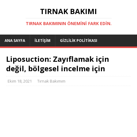
TIRNAK BAKIMI
TIRNAK BAKIMININ ÖNEMINI FARK EDIN.
ANA SAYFA
İLETIŞIM
GIZLILIK POLITIKASI
Liposuction: Zayıflamak için
değil, bölgesel incelme için
Ekim 18, 2021
Tırnak Bakımım