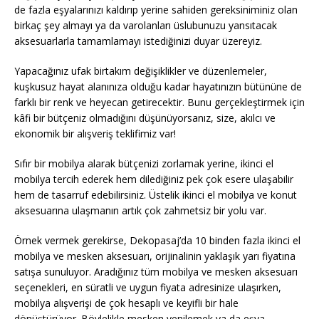
de fazla eşyalarınızı kaldırıp yerine sahiden gereksiniminiz olan
birkaç şey almayı ya da varolanları üslubunuzu yansıtacak
aksesuarlarla tamamlamayı istediğinizi duyar üzereyiz.
Yapacağınız ufak birtakım değişiklikler ve düzenlemeler,
kuşkusuz hayat alanınıza olduğu kadar hayatınızın bütününe de
farklı bir renk ve heyecan getirecektir. Bunu gerçekleştirmek için
kâfi bir bütçeniz olmadığını düşünüyorsanız, size, akılcı ve
ekonomik bir alışveriş teklifimiz var!
Sıfır bir mobilya alarak bütçenizi zorlamak yerine, ikinci el
mobilya tercih ederek hem dilediğiniz pek çok esere ulaşabilir
hem de tasarruf edebilirsiniz. Üstelik ikinci el mobilya ve konut
aksesuarına ulaşmanın artık çok zahmetsiz bir yolu var.
Örnek vermek gerekirse, Dekopasaj’da 10 binden fazla ikinci el
mobilya ve mesken aksesuarı, orijinalinin yaklaşık yarı fiyatına
satışa sunuluyor. Aradığınız tüm mobilya ve mesken aksesuarı
seçenekleri, en süratli ve uygun fiyata adresinize ulaşırken,
mobilya alışverişi de çok hesaplı ve keyifli bir hale
dönüştürüyor. Böylelikle mesken yenilemek ya da eşya