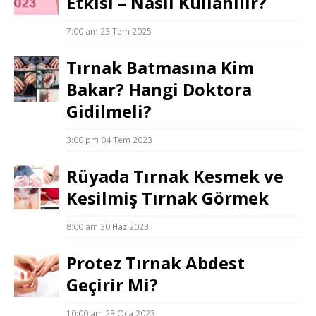
Etkisi – Nasıl Kullanılır?
7:00 am
23 Tem 2025
Tırnak Batmasına Kim
Bakar? Hangi Doktora
Gidilmeli?
3:00 pm
04 Tem 2023
Rüyada Tırnak Kesmek ve
Kesilmiş Tırnak Görmek
8:00 am
30 Haz 2023
Protez Tırnak Abdest
Geçirir Mi?
10:00 am
23 Oca 2023