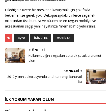
Dilediğiniz üzere bir meskene kavuşmak için çok fazla
beklemenize gerek yok. Dekopasaj’daki binlerce seçenek
ortasından üslubunuza ve bütçenize en uygun mobilya ve
aksesuarları seçip yeni hayatınıza “merhaba” diyebilirsiniz.
EŞYA
İKINCI EL
MOBILYA
ÖNCEKI
Kullanmadığınız eşyaları satarak çocuklara umut
olun
SONRAKI
2019 yılının dekorasyonda anahtar rengi Baharatlı
Bal
İLK YORUM YAPAN OLUN