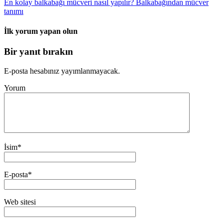
En kolay balkabağı mücveri nasıl yapılır? Balkabağından mücver
tanımı
İlk yorum yapan olun
Bir yanıt bırakın
E-posta hesabınız yayımlanmayacak.
Yorum
İsim
*
E-posta
*
Web sitesi