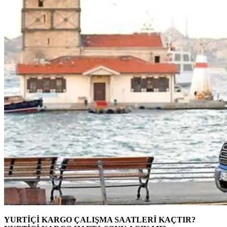
YURTİÇİ KARGO ÇALIŞMA SAATLERİ KAÇTIR?