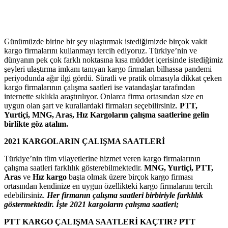
Günümüzde birine bir şey ulaştırmak istediğimizde birçok vakit
kargo firmalarını kullanmayı tercih ediyoruz. Türkiye’nin ve
dünyanın pek çok farklı noktasına kısa müddet içerisinde istediğimiz
şeyleri ulaştırma imkanı tanıyan kargo firmaları bilhassa pandemi
periyodunda ağır ilgi gördü. Süratli ve pratik olmasıyla dikkat çeken
kargo firmalarının çalışma saatleri ise vatandaşlar tarafından
internette sıklıkla araştırılıyor. Onlarca firma ortasından size en
uygun olan şart ve kurallardaki firmaları seçebilirsiniz.
PTT,
Yurtiçi, MNG, Aras, Hız Kargoların çalışma saatlerine gelin
birlikte göz atalım.
2021 KARGOLARIN ÇALIŞMA SAATLERİ
Türkiye’nin tüm vilayetlerine hizmet veren kargo firmalarının
çalışma saatleri farklılık gösterebilmektedir.
MNG, Yurtiçi, PTT,
Aras
ve
Hız kargo
başta olmak üzere birçok kargo firması
ortasından kendinize en uygun özellikteki kargo firmalarını tercih
edebilirsiniz.
Her firmanın çalışma saatleri birbiriyle farklılık
göstermektedir. İşte 2021 kargoların çalışma saatleri;
PTT KARGO ÇALIŞMA SAATLERİ KAÇTIR? PTT