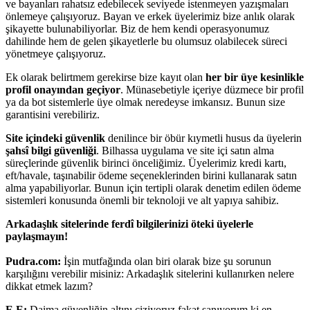
ve bayanları rahatsız edebilecek seviyede istenmeyen yazışmaları
önlemeye çalışıyoruz. Bayan ve erkek üyelerimiz bize anlık olarak
şikayette bulunabiliyorlar. Biz de hem kendi operasyonumuz
dahilinde hem de gelen şikayetlerle bu olumsuz olabilecek süreci
yönetmeye çalışıyoruz.
Ek olarak belirtmem gerekirse bize kayıt olan
her bir üye kesinlikle
profil onayından geçiyor
. Münasebetiyle içeriye düzmece bir profil
ya da bot sistemlerle üye olmak neredeyse imkansız. Bunun size
garantisini verebiliriz.
Site içindeki güvenlik
denilince bir öbür kıymetli husus da üyelerin
şahsî bilgi güvenliği
. Bilhassa uygulama ve site içi satın alma
süreçlerinde güvenlik birinci önceliğimiz. Üyelerimiz kredi kartı,
eft/havale, taşınabilir ödeme seçeneklerinden birini kullanarak satın
alma yapabiliyorlar. Bunun için tertipli olarak denetim edilen ödeme
sistemleri konusunda önemli bir teknoloji ve alt yapıya sahibiz.
Arkadaşlık sitelerinde ferdî bilgilerinizi öteki üyelerle
paylaşmayın!
Pudra.com:
İşin mutfağında olan biri olarak bize şu sorunun
karşılığını verebilir misiniz: Arkadaşlık sitelerini kullanırken nelere
dikkat etmek lazım?
E.E:
Daima güvenliğin altını çiziyoruz fakat sanıyorum ki en