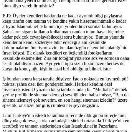
insanı daha yeterli tanımak için ne tıp sorular sorması gerekir? Bize
biraz tüyo verebilir misiniz?
E.E:
Üyeler kendileri hakkında ne kadar ayrıntılı bilgi paylaşırsa
karşı tarafın onu tanıma ve kendine yakın hissetme ihtimali o kadar
artıyor. İstanbul.net’te bunun için yönlendirici sorular bulunuyor.
Şahısların sigara kullanıp kullanmamasından tutun hayat biçimine
kadar pek çok cevaplayabileceği soru bulunuyor. Bunun yanında
kendilerini kendi sözleriyle tabir edeceği alanı kesinlikle
doldurmalarını öneriyoruz zira bu alan özgürce kendini anlattığı bir
fırsat köşesi. Ek olarak kendileri en beğendiği fotoğraflarını
kesinlikle eklemeliler. Zira bir fotoğraf yüzlerce söz ve sorudan daha
tesirli olabiliyor bazen. Ayrıyeten tıpkı sizin bizim üzere herkes de
karşında konuştuğu kişinin nasıl biri olduğunu bilmek ister.
İş bundan sonra karşı tarafta düşüyor. İşte o noktada en kıymetli püf
noktası şahsa özel ileti gönderebilmek. Herkes kendini özel
hissetmek ister. O yüzden karşı tarafa sıradan bir “Merhaba” demek
yerine profilinde sinema izlemeyi sevdiğinden bahsetmişse, “Ben de
sinema izlemeyi çok severim, en son hangi sineması izledin?” üzere
spesifik, ona özel bir giriş cümlesi her şeyi değiştirir.
Tüm Türkiye'nin istekli karantina sürecinde olduğu bu süreçte tüm
dünyada çok revaçta olan arkadaşlık siteleri ortasında Türkiye'nin en
tecrübeli ve tanınan sitelerinden olan İstanbul.net'in Pazarlama
Müdürü Elif Erman'a, sorularımıza samimiyetle karşılık verdiği için