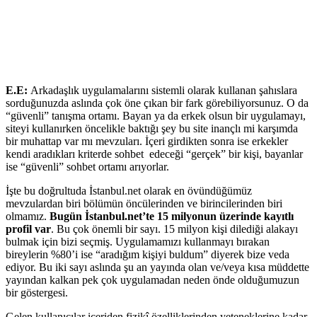
E.E:
Arkadaşlık uygulamalarını sistemli olarak kullanan şahıslara
sorduğunuzda aslında çok öne çıkan bir fark görebiliyorsunuz. O da
“güvenli” tanışma ortamı. Bayan ya da erkek olsun bir uygulamayı,
siteyi kullanırken öncelikle baktığı şey bu site inançlı mi karşımda
bir muhattap var mı mevzuları. İçeri girdikten sonra ise erkekler
kendi aradıkları kriterde sohbet edeceği “gerçek” bir kişi, bayanlar
ise “güvenli” sohbet ortamı arıyorlar.
İşte bu doğrultuda İstanbul.net olarak en övündüğümüz
mevzulardan biri bölümün öncülerinden ve birincilerinden biri
olmamız.
Bugün İstanbul.net’te 15 milyonun üzerinde kayıtlı
profil var
. Bu çok önemli bir sayı. 15 milyon kişi dilediği alakayı
bulmak için bizi seçmiş. Uygulamamızı kullanmayı bırakan
bireylerin %80’i ise “aradığım kişiyi buldum” diyerek bize veda
ediyor. Bu iki sayı aslında şu an yayında olan ve/veya kısa müddette
yayından kalkan pek çok uygulamadan neden önde olduğumuzun
bir göstergesi.
Gelen kullanıcılar içeriden fizikî özelliklerinden yeteneklerine kadar