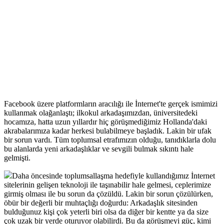
Facebook üzere platformların aracılığı ile İnternet'te gerçek ismimizi
kullanmak olağanlaştı; ilkokul arkadaşımızdan, üniversitedeki
hocamıza, hatta uzun yıllardır hiç görüşmediğimiz Hollanda'daki
akrabalarımıza kadar herkesi bulabilmeye başladık. Lakin bir ufak
bir sorun vardı. Tüm toplumsal etrafımızın olduğu, tanıdıklarla dolu
bu alanlarda yeni arkadaşlıklar ve sevgili bulmak sıkıntı hale
gelmişti.
Daha öncesinde toplumsallaşma hedefiyle kullandığımız İnternet
sitelerinin gelişen teknoloji ile taşınabilir hale gelmesi, ceplerimize
girmiş olması ile bu sorun da çözüldü. Lakin bir sorun çözülürken,
öbür bir değerli bir muhtaçlığı doğurdu: Arkadaşlık sitesinden
bulduğunuz kişi çok yeterli biri olsa da diğer bir kentte ya da size
çok uzak bir yerde oturuyor olabilirdi. Bu da görüşmeyi güç, kimi