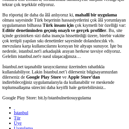
tekrar çok teşekkür ediyoruz.
Bu röportaj ile daha da âlâ anlıyoruz ki,
mahallî bir uygulama
olması sayesinde Türk beşerinin hassasiyetlerini çok âlâ yorumlayan
uygulamanın bilhassa
Türk insanı için
çok kıymetli bir özelliği var:
Editör denetiminden geçmiş onaylı ve gerçek profiller
. Bu, site
içinde gezinirken sizi daha inançta hissettirdiği üzere, birebir vakitte
çok tertipli yapılan sıkı denetimler sayesinde dolandırıcılık vb.
mevzulara karşı kullanıcılarını koruyan bir altyapı sunuyor. İşte bu
nedenle, istanbul.net'i arkadaşlık arayan herkese tavsiye ediyoruz.
Gelelim istanbul.net'e nasıl ulaşacağınıza…
İstanbul.net taşınabilir tarayıcılarınız üzerinden rahatlıkla
kullanılabiliyor. Lakin İstanbul.net’i dilerseniz bilgisayarınızdan
dilerseniz de
Google Play Store
ve
Apple Store’dan
indirebileceğiniz uygulamalarıyla da kullanabilir ve meskende
toplumsallaşma sürecini daha keyifli hale getirebilirsiniz..
Google Play Store: bit.ly/istanbulnetiosuygulama
İstanbul
Tür
Üye
Uygulama