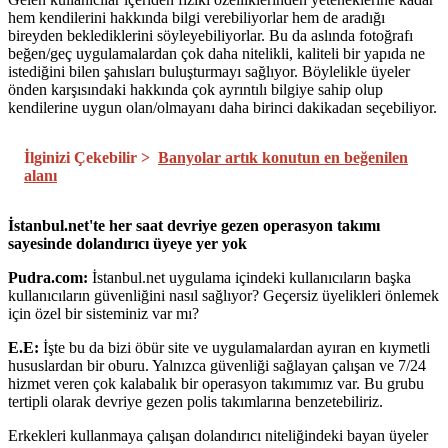
hem kendilerini hakkında bilgi verebiliyorlar hem de aradığı
bireyden beklediklerini söyleyebiliyorlar. Bu da aslında fotoğrafı
beğen/geç uygulamalardan çok daha nitelikli, kaliteli bir yapıda ne
istediğini bilen şahısları buluşturmayı sağlıyor. Böylelikle üyeler
önden karşısındaki hakkında çok ayrıntılı bilgiye sahip olup
kendilerine uygun olan/olmayanı daha birinci dakikadan seçebiliyor.
İlginizi Çekebilir >
Banyolar artık konutun en beğenilen
alanı
İstanbul.net'te her saat devriye gezen operasyon takımı
sayesinde dolandırıcı üyeye yer yok
Pudra.com:
İstanbul.net uygulama içindeki kullanıcıların başka
kullanıcıların güvenliğini nasıl sağlıyor? Geçersiz üyelikleri önlemek
için özel bir sisteminiz var mı?
E.E:
İşte bu da bizi öbür site ve uygulamalardan ayıran en kıymetli
hususlardan bir oburu. Yalnızca güvenliği sağlayan çalışan ve 7/24
hizmet veren çok kalabalık bir operasyon takımımız var. Bu grubu
tertipli olarak devriye gezen polis takımlarına benzetebiliriz.
Erkekleri kullanmaya çalışan dolandırıcı niteliğindeki bayan üyeler