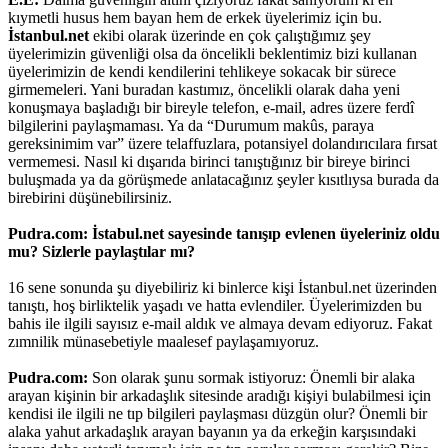
kıymetli husus hem bayan hem de erkek üyelerimiz için bu.
İstanbul.net
ekibi olarak üzerinde en çok çalıştığımız şey
üyelerimizin güvenliği olsa da öncelikli beklentimiz bizi kullanan
üyelerimizin de kendi kendilerini tehlikeye sokacak bir sürece
girmemeleri. Yani buradan kastımız, öncelikli olarak daha yeni
konuşmaya başladığı bir bireyle telefon, e-mail, adres üzere ferdî
bilgilerini paylaşmaması. Ya da “Durumum makûs, paraya
gereksinimim var” üzere telaffuzlara, potansiyel dolandırıcılara fırsat
vermemesi. Nasıl ki dışarıda birinci tanıştığınız bir bireye birinci
buluşmada ya da görüşmede anlatacağınız şeyler kısıtlıysa burada da
birebirini düşünebilirsiniz.
Pudra.com: İstabul.net sayesinde tanışıp evlenen üyeleriniz oldu
mu? Sizlerle paylaştılar mı?
16 sene sonunda şu diyebiliriz ki binlerce kişi İstanbul.net üzerinden
tanıştı, hoş birliktelik yaşadı ve hatta evlendiler. Üyelerimizden bu
bahis ile ilgili sayısız e-mail aldık ve almaya devam ediyoruz. Fakat
zımnilik münasebetiyle maalesef paylaşamıyoruz.
Pudra.com:
Son olarak şunu sormak istiyoruz: Önemli bir alaka
arayan kişinin bir arkadaşlık sitesinde aradığı kişiyi bulabilmesi için
kendisi ile ilgili ne tıp bilgileri paylaşması düzgün olur? Önemli bir
alaka yahut arkadaşlık arayan bayanın ya da erkeğin karşısındaki