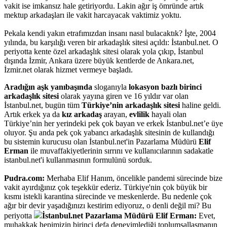
vakit ise imkansız hale getiriyordu. Lakin ağır iş ömründe artık
mektup arkadaşları ile vakit harcayacak vaktimiz yoktu.
Pekala kendi yakın etrafımızdan insanı nasıl bulacaktık? İşte, 2004
yılında, bu karşılığı veren bir arkadaşlık sitesi açıldı: İstanbul.net. O
periyotta kente özel arkadaşlık sitesi olarak yola çıkıp, İstanbul
dışında İzmir, Ankara üzere büyük kentlerde de Ankara.net,
İzmir.net olarak hizmet vermeye başladı.
Aradığın aşk yanıbaşında
sloganıyla
lokasyon bazlı birinci
arkadaşlık sitesi
olarak yayına giren ve 16 yıldır var olan
İstanbul.net, bugün tüm
Türkiye’nin arkadaşlık sitesi
haline geldi.
Artık erkek ya da
kız arkadaş
arayan,
evlilik
hayali olan
Türkiye’nin her yerindeki pek çok bayan ve erkek İstanbul.net’e üye
oluyor. Şu anda pek çok yabancı arkadaşlık sitesinin de kullandığı
bu sistemin kurucusu olan İstanbul.net'in Pazarlama Müdürü
Elif
Erman
ile muvaffakiyetlerinin sırrını ve kullanıcılarının sadakatle
istanbul.net'i kullanmasının formulünü sorduk.
Pudra.com:
Merhaba Elif Hanım, öncelikle pandemi sürecinde bize
vakit ayırdığınız çok teşekkür ederiz. Türkiye'nin çok büyük bir
kısmı istekli karantina sürecinde ve meskenlerde. Bu nedenle çok
ağır bir devir yaşadığınızı kestirim ediyoruz, o denli değil mi? Bu
periyotta
İstanbul.net Pazarlama Müdürü Elif Erman:
Evet,
muhakkak hepimizin birinci defa deneyimlediği toplumsallaşmanın