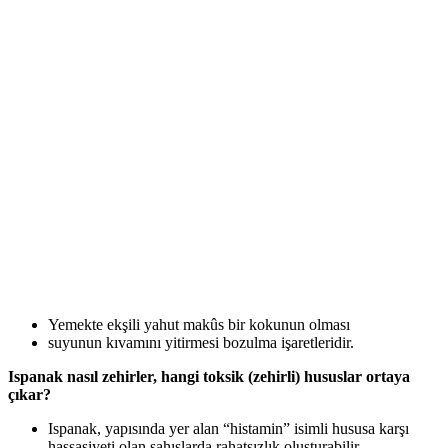
Yemekte ekşili yahut makûs bir kokunun olması
suyunun kıvamını yitirmesi bozulma işaretleridir.
Ispanak nasıl zehirler, hangi toksik (zehirli) hususlar ortaya
çıkar?
Ispanak, yapısında yer alan “histamin” isimli hususa karşı
hassasiyeti olan şahıslarda rahatsızlık oluşturabilir.