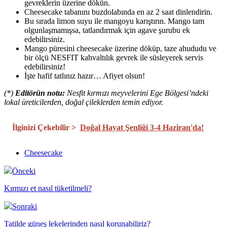
gevreklerin üzerine dökün.
Cheesecake tabanını buzdolabında en az 2 saat dinlendirin.
Bu sırada limon suyu ile mangoyu karıştırın. Mango tam
olgunlaşmamışsa, tatlandırmak için agave şurubu ek
edebilirsiniz.
Mango püresini cheesecake üzerine döküp, taze ahududu ve
bir ölçü NESFIT kahvaltılık gevrek ile süsleyerek servis
edebilirsiniz!
İşte hafif tatlınız hazır… Afiyet olsun!
(*)
Editörün notu:
Nesfit kırmızı meyvelerini Ege Bölgesi’ndeki
lokal üreticilerden, doğal çileklerden temin ediyor.
İlginizi Çekebilir >
Doğal Hayat Şenliği 3-4 Haziran'da!
Cheesecake
Önceki
Kırmızı et nasıl tüketilmeli?
Sonraki
Tatilde güneş lekelerinden nasıl korunabiliriz?