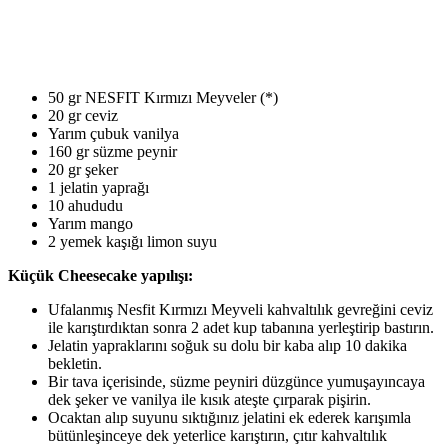
50 gr NESFIT Kırmızı Meyveler (*)
20 gr ceviz
Yarım çubuk vanilya
160 gr süzme peynir
20 gr şeker
1 jelatin yaprağı
10 ahududu
Yarım mango
2 yemek kaşığı limon suyu
Küçük Cheesecake yapılışı:
Ufalanmış Nesfit Kırmızı Meyveli kahvaltılık gevreğini ceviz
ile karıştırdıktan sonra 2 adet kup tabanına yerleştirip bastırın.
Jelatin yapraklarını soğuk su dolu bir kaba alıp 10 dakika
bekletin.
Bir tava içerisinde, süzme peyniri düzgünce yumuşayıncaya
dek şeker ve vanilya ile kısık ateşte çırparak pişirin.
Ocaktan alıp suyunu sıktığınız jelatini ek ederek karışımla
bütünleşinceye dek yeterlice karıştırın, çıtır kahvaltılık