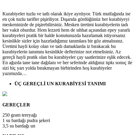
Kurabiyeler tuzlu ve tatlı olarak ikiye ayrılıyor. Türk mutfağında ise
en çok tuzlu tarifler pişiriliyor. Dışarıda gördüğünüz her kurabiyeyi
meskeninizde de pişirebilirsiniz. Mesken üretimi kurabiyelerin tadı
her vakit oburdur. Hem lezzeti hem de sıhhat açısından epey yararlı
kurabiyeleri pratik bir halde konutunuzda hazırlamak istiyorsanız
kesinlikle sizler için hazırladığımız tanımlara bir göz atmalısınız.
Üretimi hayli kolay olan ve tadı damaklarda iz bırakacak bu
kurabiyelerin tanımını kesinlikle defterinize not etmelisiniz. Az
gereçli hayli pratik olan bu kurabiyeler çay saatlerinize eşlik edecek.
En ağızda tane tane dağılanı ve her seferinde aldığınız tıpkı sonuç ile
sizi hiç yarı yolda bırakmayan birbirinden hoş kurabiyeler
yazımızda…
ÜÇ GEREÇLİ UN KURABİYESİ TANIMI
GEREÇLER
250 gram tereyağı
1 su bardağı pudra şekeri
3,5 su bardağı un