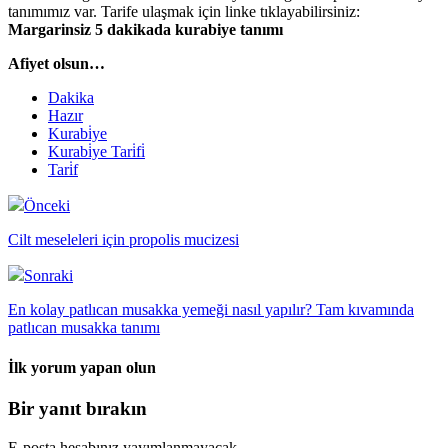
tanımımız var. Tarife ulaşmak için linke tıklayabilirsiniz:
Margarinsiz 5 dakikada kurabiye tanımı
Afiyet olsun…
Dakika
Hazır
Kurabi̇ye
Kurabi̇ye Tari̇fi̇
Tari̇f
Önceki
Cilt meseleleri için propolis mucizesi
Sonraki
En kolay patlıcan musakka yemeği nasıl yapılır? Tam kıvamında
patlıcan musakka tanımı
İlk yorum yapan olun
Bir yanıt bırakın
E-posta hesabınız yayımlanmayacak.