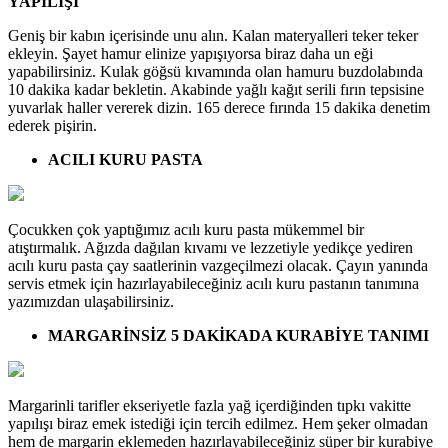
YAPILIŞI
Geniş bir kabın içerisinde unu alın. Kalan materyalleri teker teker
ekleyin. Şayet hamur elinize yapışıyorsa biraz daha un eği
yapabilirsiniz. Kulak göğsü kıvamında olan hamuru buzdolabında
10 dakika kadar bekletin. Akabinde yağlı kağıt serili fırın tepsisine
yuvarlak haller vererek dizin. 165 derece fırında 15 dakika denetim
ederek pişirin.
ACILI KURU PASTA
Çocukken çok yaptığımız acılı kuru pasta mükemmel bir
atıştırmalık. Ağızda dağılan kıvamı ve lezzetiyle yedikçe yediren
acılı kuru pasta çay saatlerinin vazgeçilmezi olacak. Çayın yanında
servis etmek için hazırlayabileceğiniz acılı kuru pastanın tanımına
yazımızdan ulaşabilirsiniz.
MARGARİNSİZ 5 DAKİKADA KURABİYE TANIMI
Margarinli tarifler ekseriyetle fazla yağ içerdiğinden tıpkı vakitte
yapılışı biraz emek istediği için tercih edilmez. Hem şeker olmadan
hem de margarin eklemeden hazırlayabileceğiniz süper bir kurabiye