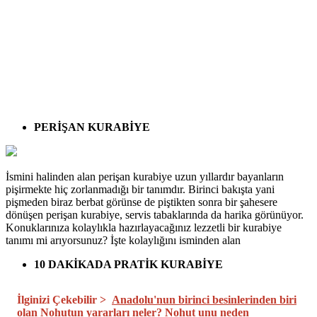
PERİŞAN KURABİYE
İsmini halinden alan perişan kurabiye uzun yıllardır bayanların
pişirmekte hiç zorlanmadığı bir tanımdır. Birinci bakışta yani
pişmeden biraz berbat görünse de piştikten sonra bir şahesere
dönüşen perişan kurabiye, servis tabaklarında da harika görünüyor.
Konuklarınıza kolaylıkla hazırlayacağınız lezzetli bir kurabiye
tanımı mi arıyorsunuz? İşte kolaylığını isminden alan
10 DAKİKADA PRATİK KURABİYE
İlginizi Çekebilir >
Anadolu'nun birinci besinlerinden biri
olan Nohutun yararları neler? Nohut unu neden