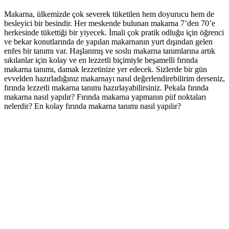
Makarna, ülkemizde çok severek tüketilen hem doyurucu hem de
besleyici bir besindir. Her meskende bulunan makarna 7’den 70’e
herkesinde tükettiği bir yiyecek. İmali çok pratik odluğu için öğrenci
ve bekar konutlarında de yapılan makarnanın yurt dışından gelen
enfes bir tanımı var. Haşlanmış ve soslu makarna tanımlarına artık
sıkılanlar için kolay ve en lezzetli biçimiyle beşamelli fırında
makarna tanımı, damak lezzetinize yer edecek. Sizlerde bir gün
evvelden hazırladığınız makarnayı nasıl değerlendirebilirim derseniz,
fırında lezzetli makarna tanımı hazırlayabilirsiniz. Pekala fırında
makarna nasıl yapılır? Fırında makarna yapmanın püf noktaları
nelerdir? En kolay fırında makarna tanımı nasıl yapılır?