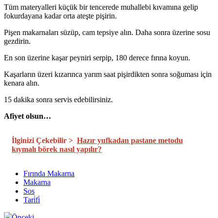
Tüm materyalleri küçük bir tencerede muhallebi kıvamına gelip
fokurdayana kadar orta ateşte pişirin.
Pişen makarnaları süzüp, cam tepsiye alın. Daha sonra üzerine sosu
gezdirin.
En son üzerine kaşar peyniri serpip, 180 derece fırına koyun.
Kaşarların üzeri kızarınca yarım saat pişirdikten sonra soğuması için
kenara alın.
15 dakika sonra servis edebilirsiniz.
Afiyet olsun…
İlginizi Çekebilir >
Hazır yufkadan pastane metodu
kıymalı börek nasıl yapılır?
Fırında Makarna
Makarna
Sos
Tari̇fi̇
Önceki