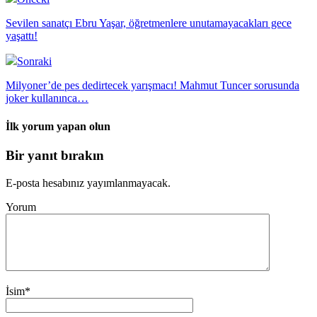
Sevilen sanatçı Ebru Yaşar, öğretmenlere unutamayacakları gece
yaşattı!
Sonraki
Milyoner’de pes dedirtecek yarışmacı! Mahmut Tuncer sorusunda
joker kullanınca…
İlk yorum yapan olun
Bir yanıt bırakın
E-posta hesabınız yayımlanmayacak.
Yorum
İsim
*