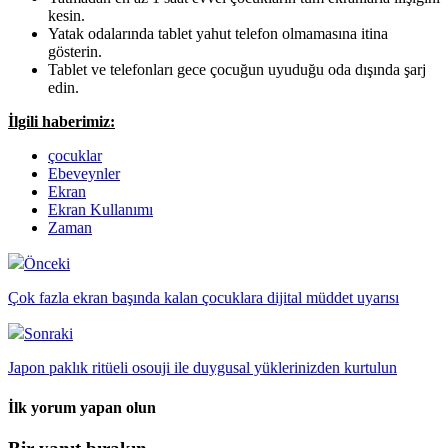
kesin.
Yatak odalarında tablet yahut telefon olmamasına itina
gösterin.
Tablet ve telefonları gece çocuğun uyuduğu oda dışında şarj
edin.
İlgili haberimiz:
çocuklar
Ebeveynler
Ekran
Ekran Kullanımı
Zaman
Önceki
Çok fazla ekran başında kalan çocuklara dijital müddet uyarısı
Sonraki
Japon paklık ritüeli osouji ile duygusal yüklerinizden kurtulun
İlk yorum yapan olun