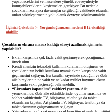
yapabileceklerini ve meselelere yönelik ebeveynleriyle
konuşabileceklerini keşfetmeleri gerekiyor. Bu nedenle
çocukların zorlayıcı davranışlar sergilediği vakitlerde ekranlar
onları sakinleştirmenin yolu olarak devreye sokulmamalıdır.
İlginizi Çekebilir >
Yorgunluğunuzun nedeni B12 eksikliği
olabilir
Çocukların ekrana maruz kaldığı süreyi azaltmak için neler
yapılabilir?
Ekran karşısında çok fazla vakit geçirmeyerek çocuğunuza
örnek olun.
Kendi ailenizin teknoloji kullanım kurallarını oluşturun ve
çocuklarınızın belirli kurallara uyarak ekran karşısında vakit
geçirmesini sağlayın. Bu kurallar sayesinde çocuğun ve öbür
aile bireylerinin ne vakit ve ne kadar mühlet boyunca ekran
karşısında vakit geçireceği belirlenebilir.
“Ekranları kapatalım” vakitleri yaratın.
Aile
yemeklerinde, öbür aile etkinliklerinde, oyunlar sırasında ve
sohbet vakitlerinde TV, bilgisayar, telefon ya da tablet
ekranlarını kapatın. Art planda TV, bilgisayar, telefon ya da
tablet ekranının çalışmamasını sağlayın.
Yatmadan en az 1 saat evvel çocukların tüm ekranlarla ilişiğini