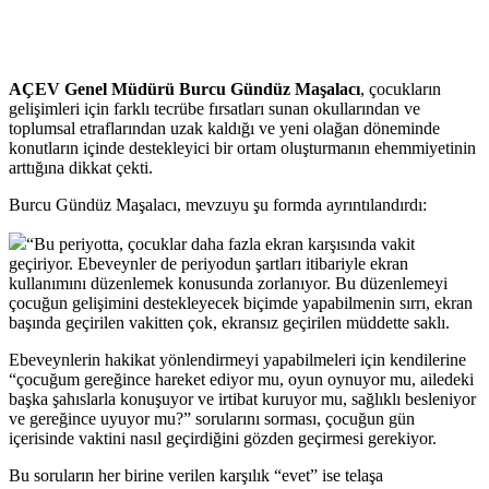
AÇEV Genel Müdürü Burcu Gündüz Maşalacı
, çocukların
gelişimleri için farklı tecrübe fırsatları sunan okullarından ve
toplumsal etraflarından uzak kaldığı ve yeni olağan döneminde
konutların içinde destekleyici bir ortam oluşturmanın ehemmiyetinin
arttığına dikkat çekti.
Burcu Gündüz Maşalacı, mevzuyu şu formda ayrıntılandırdı:
“Bu periyotta, çocuklar daha fazla ekran karşısında vakit
geçiriyor. Ebeveynler de periyodun şartları itibariyle ekran
kullanımını düzenlemek konusunda zorlanıyor. Bu düzenlemeyi
çocuğun gelişimini destekleyecek biçimde yapabilmenin sırrı, ekran
başında geçirilen vakitten çok, ekransız geçirilen müddette saklı.
Ebeveynlerin hakikat yönlendirmeyi yapabilmeleri için kendilerine
“çocuğum gereğince hareket ediyor mu, oyun oynuyor mu, ailedeki
başka şahıslarla konuşuyor ve irtibat kuruyor mu, sağlıklı besleniyor
ve gereğince uyuyor mu?” sorularını sorması, çocuğun gün
içerisinde vaktini nasıl geçirdiğini gözden geçirmesi gerekiyor.
Bu soruların her birine verilen karşılık “evet” ise telaşa