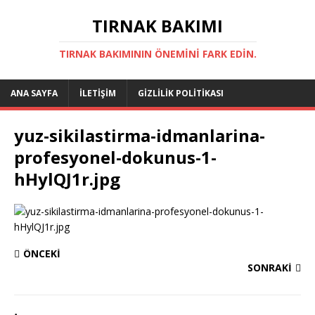
TIRNAK BAKIMI
TIRNAK BAKIMININ ÖNEMINI FARK EDIN.
ANA SAYFA
İLETIŞIM
GIZLILIK POLITIKASI
yuz-sikilastirma-idmanlarina-
profesyonel-dokunus-1-
hHylQJ1r.jpg
ÖNCEKI
SONRAKI