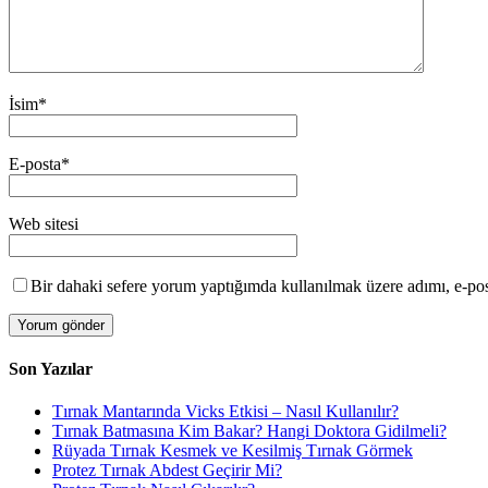
İsim
*
E-posta
*
Web sitesi
Bir dahaki sefere yorum yaptığımda kullanılmak üzere adımı, e-post
Son Yazılar
Tırnak Mantarında Vicks Etkisi – Nasıl Kullanılır?
Tırnak Batmasına Kim Bakar? Hangi Doktora Gidilmeli?
Rüyada Tırnak Kesmek ve Kesilmiş Tırnak Görmek
Protez Tırnak Abdest Geçirir Mi?