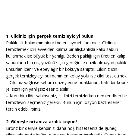
1. Cildiniz için gerçek temizleyiciyi bulun
Paklık cilt bakımının birinci ve en kıymetli adımıdır. Cildinizi
temizlemek için evvelden kalma bir alışkanlıkla kalıp sabun
kullanmak ise büyük bir yanılgı. Beden paklığı için üretilen kalıp
sabunların birçok, yüzünüz için gereğince nazik olmayan paklık
unsurları içerir ve epey ağır bir kokuya sahiptir. Cildiniz için
gerçek temizleyiciyi bulmanın en kolay yolu ise cildi test etmek.
– Cildiniz yağlı ise sebum düzeylerine odaklanan, hafif bir köpük
jel sizin için yanlışsız eser olabilir.
– Kuru bir cilde sahipseniz, cildinizi temizlerken nemlendiren bir
temizleyici seçmeniz gerekir. Bunun için losyon bazlı eserler
tercih edebilirsiniz.
2. Güneşle ortanıza aralık koyun!
Bronz bir deriyle kendinizi daha hoş hissetseniz de güneş,
cildinizde geri dönüşü olmayan hasarlar bırakabilir. Güneş hami