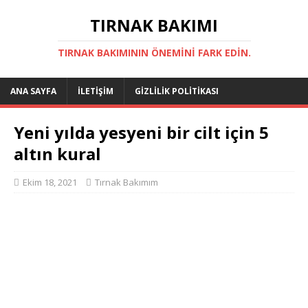
TIRNAK BAKIMI
TIRNAK BAKIMININ ÖNEMINI FARK EDIN.
ANA SAYFA
İLETIŞIM
GIZLILIK POLITIKASI
Yeni yılda yesyeni bir cilt için 5
altın kural
Ekim 18, 2021
Tırnak Bakımım