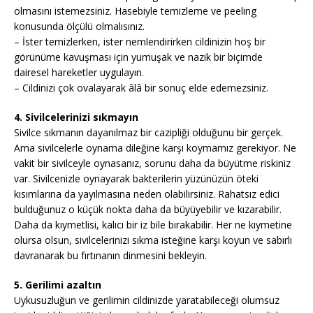
olmasını istemezsiniz. Hasebiyle temizleme ve peeling
konusunda ölçülü olmalısınız.
– İster temizlerken, ister nemlendirirken cildinizin hoş bir
görünüme kavuşması için yumuşak ve nazik bir biçimde
dairesel hareketler uygulayın.
– Cildinizi çok ovalayarak âlâ bir sonuç elde edemezsiniz.
4. Sivilcelerinizi sıkmayın
Sivilce sıkmanın dayanılmaz bir cazipliği olduğunu bir gerçek.
Ama sivilcelerle oynama dileğine karşı koymamız gerekiyor. Ne
vakit bir sivilceyle oynasanız, sorunu daha da büyütme riskiniz
var. Sivilcenizle oynayarak bakterilerin yüzünüzün öteki
kısımlarına da yayılmasına neden olabilirsiniz. Rahatsız edici
bulduğunuz o küçük nokta daha da büyüyebilir ve kızarabilir.
Daha da kıymetlisi, kalıcı bir iz bile bırakabilir. Her ne kıymetine
olursa olsun, sivilcelerinizi sıkma isteğine karşı koyun ve sabırlı
davranarak bu fırtınanın dinmesini bekleyin.
5. Gerilimi azaltın
Uykusuzluğun ve gerilimin cildinizde yaratabileceği olumsuz