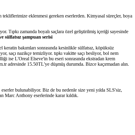
n tekliflerimize eklenmesi gereken eserlerden. Kimyasal süreçler, boya
yor. Tıpkı zamanda boyalı saçlara özel geliştirilmiş içeriği sayesinde
e sülfatsız şampuan serisi
 keratin bakımları sonrasında kesinlikle sülfatsız, köpüksüz
 saçı nazikçe temizliyor. tıpkı vakitte saçı besliyor, bol nem
liği ise L'Oreal Elseve'in bu eseri sonrasında ekstradan krem
m.tr adresinde 15.50TL'ye düşmüş durumda. Bizce kaçırmadan alın.
 eserler bulunabiliyor. Biz de bu nedenle size yeni yılda SLS'siz,
 alan Marc Anthony eserlerinde karar kıldık.