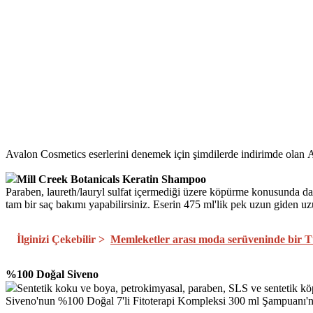
Avalon Cosmetics eserlerini denemek için şimdilerde indirimde olan
Mill Creek Botanicals Keratin Shampoo
Paraben, laureth/lauryl sulfat içermediği üzere köpürme konusunda da
tam bir saç bakımı yapabilirsiniz. Eserin 475 ml'lik pek uzun gide
İlginizi Çekebilir >
Memleketler arası moda serüveninde bir T
%100 Doğal Siveno​
Sentetik koku ve boya, petrokimyasal, paraben, SLS ve sentetik köp
Siveno'nun %100 Doğal 7'li Fitoterapi Kompleksi 300 ml Şampuanı'nı, 