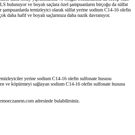
SLS bulunuyor ve boyalı saçlara özel şampuanların birçoğu da sülfat
lar şampuanlarda temizleyici olarak sülfat yerine sodium C14-16 olefin
 çok daha hafif ve boyalı saçlarınıza daha nazik davranıyor.
emizleyiciler yerine sodium C14-16 olefin sulfonate hususu
edilen ve köpürmeyi sağlayan sodium C14-16 olefin sulfonate hususu
rmoeczanem.com adresinde bulabilirsiniz.