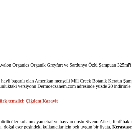
 Avalon Organics Organik Greyfurt ve Sardunya Özlü Şampuan 325ml'i ku
 hayli başarılı olan Amerikan menşeili Mill Creek Botanik Keratin Şamp
n uzunluktaki versiyonu Dermoeczanem.com adresinde yüzde 20 indirim
ürk temsilci: Çiğdem Karavit
ürtücüler kullanmayan etraf ve hayvan dostu Siveno Ailesi, ferdî bakım
doğal eser peşindeki kullanıcılar için pek uygun bir fiyata,
Kerastase