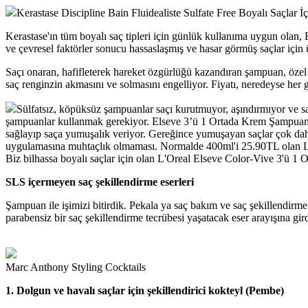
Kerastase Discipline Bain Fluidealiste Sulfate Free Boyalı Saçlar 
Kerastase'ın tüm boyalı saç tipleri için günlük kullanıma uygun olan,
ve çevresel faktörler sonucu hassaslaşmış ve hasar görmüş saçlar için
Saçı onaran, hafifleterek hareket özgürlüğü kazandıran şampuan, özel ke
saç renginzin akmasını ve solmasını engelliyor. Fiyatı, neredeyse her gü
Sülfatsız, köpüksüz şampuanlar saçı kurutmuyor, aşındırmıyor ve saç
şampuanlar kullanmak gerekiyor. Elseve 3’ü 1 Ortada Krem Şampuanlar 
sağlayıp saça yumuşalık veriyor. Gereğince yumuşayan saçlar çok daha 
uygulamasına muhtaçlık olmaması. Normalde 400ml'i 25.90TL olan Lo
Biz bilhassa boyalı saçlar için olan L'Oreal Elseve Color-Vive 3'ü 
SLS içermeyen saç şekillendirme eserleri
Şampuan ile işimizi bitirdik. Pekala ya saç bakım ve saç şekillendirme
parabensiz bir saç şekillendirme tecrübesi yaşatacak eser arayışına gir
Marc Anthony Styling Cocktails
1. Dolgun ve havalı saçlar için şekillendirici kokteyl (Pembe)