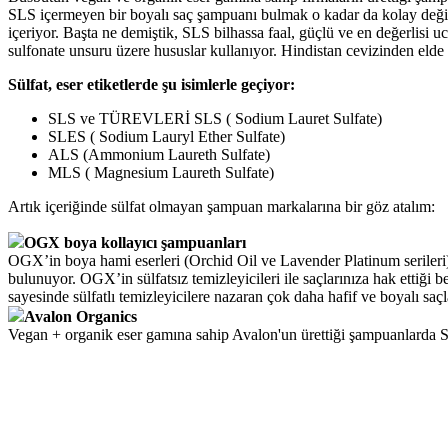
SLS içermeyen bir boyalı saç şampuanı bulmak o kadar da kolay değil.
içeriyor. Başta ne demiştik, SLS bilhassa faal, güçlü ve en değerlisi 
sulfonate unsuru üzere hususlar kullanıyor. Hindistan cevizinden elde 
Sülfat, eser etiketlerde şu isimlerle geçiyor:
SLS ve TÜREVLERİ SLS ( Sodium Lauret Sulfate)
SLES ( Sodium Lauryl Ether Sulfate)
ALS (Ammonium Laureth Sulfate)
MLS ( Magnesium Laureth Sulfate)
Artık içeriğinde sülfat olmayan şampuan markalarına bir göz atalım:
OGX boya kollayıcı şampuanları
OGX’in boya hami eserleri (Orchid Oil ve Lavender Platinum serileri)
bulunuyor. OGX’in sülfatsız temizleyicileri ile saçlarınıza hak ettiğ
sayesinde sülfatlı temizleyicilere nazaran çok daha hafif ve boyalı sa
Avalon Organics
Vegan + organik eser gamına sahip Avalon'un ürettiği şampuanlarda 