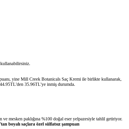
llanabilirsiniz.
uanı, yine Mill Creek Botanicals Saç Kremi ile birlikte kullanarak,
le 44.95TL'den 35.96TL'ye inmiş durumda.
 ve mesken paklığına %100 doğal eser yelpazesiyle tahlil getiriyor.
'tan boyalı saçlara özel sülfatsız şampuan