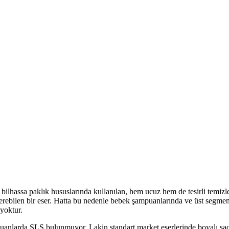
bilhassa paklık hususlarında kullanılan, hem ucuz hem de tesirli temi
 verebilen bir eser. Hatta bu nedenle bebek şampuanlarında ve üst segme
 yoktur.
puanlarda SLS bulunmuyor. Lakin standart market eserlerinde boyalı sa