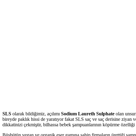
SLS
olarak bildiğimiz, açılımı
Sodium Laureth Sulphate
olan unsur 
bireyde paklık hissi de yaratıyor fakat SLS saç ve saç derisine ziyan
dikkatinizi çekmiştir, bilhassa bebek şampuanlarının köpürme özelliği
Büsbütün vegan ve organik eser gamına sahip firmaların ürettiği şam