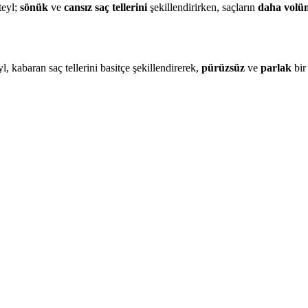
teyl;
sönük
ve
cansız saç tellerini
şekillendirirken, saçların
daha volü
l, kabaran saç tellerini basitçe şekillendirerek,
pürüzsüz
ve
parlak
bir