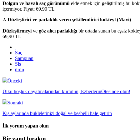
Dolgun
ve
havalı saç görünümü
elde etmek için geliştirilmiş bu kok
içermiyor. Fiyat; 69,90 TL
2. Düzleştirici ve parlaklık veren şekillendirici kokteyl (Mavi)
Düzleştirmeyi
ve
göz alıcı parlaklığı
bir ortada sunan bu eşsiz koktey
69,90 TL
Saç
Şampuan
Sls
ürün
Önceki
Ülkü hoşluk dayatmalarından kurtulun, EzberlerinÖtesinde olun!
Sonraki
Kış aylarında buklelerinizi doğal ve besbelli hale getirin
İlk yorum yapan olun
Bir yanıt bırakın