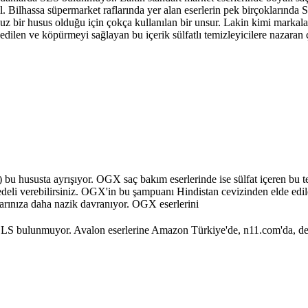
 Bilhassa süpermarket raflarında yer alan eserlerin pek birçoklarında 
ucuz bir husus olduğu için çokça kullanılan bir unsur. Lakin kimi marka
edilen ve köpürmeyi sağlayan bu içerik sülfatlı temizleyicilere nazaran
 bu hususta ayrışıyor. OGX saç bakım eserlerinde ise sülfat içeren bu t
i bedeli verebilirsiniz. OGX'in bu şampuanı Hindistan cevizinden elde 
çlarınıza daha nazik davranıyor. OGX eserlerini
SLS bulunmuyor. Avalon eserlerine Amazon Türkiye'de, n11.com'da, de