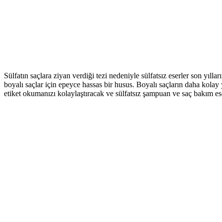
Sülfatın saçlara ziyan verdiği tezi nedeniyle sülfatsız eserler son yıll
boyalı saçlar için epeyce hassas bir husus. Boyalı saçların daha kola
etiket okumanızı kolaylaştıracak ve sülfatsız şampuan ve saç bakım es