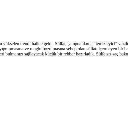
arın yükselen trendi haline geldi. Sülfat, şampuanlarda “temizleyici” vazi
y yıpranmasına ve rengin bozulmasına sebep olan sülfatı içermeyen bir b
eri bulmanızı sağlayacak küçük bir rehber hazırladık. Sülfatsız saç ba