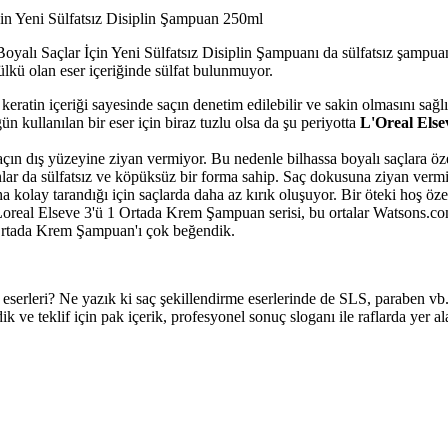
İçin Yeni Sülfatsız Disiplin Şampuan 250ml
 Boyalı Saçlar İçin Yeni Sülfatsız Disiplin Şampuanı da sülfatsız şampua
 ülkü olan eser içeriğinde sülfat bulunmuyor.
ratin içeriği sayesinde saçın denetim edilebilir ve sakin olmasını sağlı
n kullanılan bir eser için biraz tuzlu olsa da şu periyotta
L'Oreal Elsev
ın dış yüzeyine ziyan vermiyor. Bu nedenle bilhassa boyalı saçlara özel
da sülfatsız ve köpüksüz bir forma sahip. Saç dokusuna ziyan vermiyor,
kolay tarandığı için saçlarda daha az kırık oluşuyor. Bir öteki hoş özel
real Elseve 3'ü 1 Ortada Krem Şampuan serisi, bu ortalar Watsons.co
1 Ortada Krem Şampuan'ı çok beğendik.
 eserleri? Ne yazık ki saç şekillendirme eserlerinde de SLS, paraben vb.
dik ve teklif için pak içerik, profesyonel sonuç sloganı ile raflarda yer