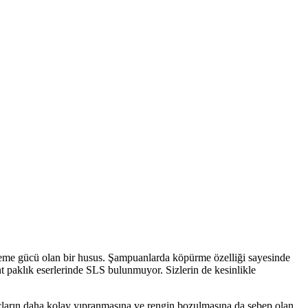
zleme gücü olan bir husus. Şampuanlarda köpürme özelliği sayesinde
nt paklık eserlerinde SLS bulunmuyor. Sizlerin de kesinlikle
çların daha kolay yıpranmasına ve rengin bozulmasına da sebep olan