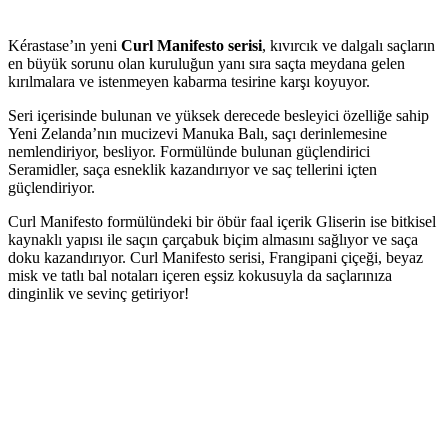
Kérastase’ın yeni
Curl Manifesto serisi
, kıvırcık ve dalgalı saçların
en büyük sorunu olan kuruluğun yanı sıra saçta meydana gelen
kırılmalara ve istenmeyen kabarma tesirine karşı koyuyor.
Seri içerisinde bulunan ve yüksek derecede besleyici özelliğe sahip
Yeni Zelanda’nın mucizevi Manuka Balı, saçı derinlemesine
nemlendiriyor, besliyor. Formülünde bulunan güçlendirici
Seramidler, saça esneklik kazandırıyor ve saç tellerini içten
güçlendiriyor.
Curl Manifesto formülündeki bir öbür faal içerik Gliserin ise bitkisel
kaynaklı yapısı ile saçın çarçabuk biçim almasını sağlıyor ve saça
doku kazandırıyor. Curl Manifesto serisi, Frangipani çiçeği, beyaz
misk ve tatlı bal notaları içeren eşsiz kokusuyla da saçlarınıza
dinginlik ve sevinç getiriyor!