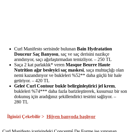
Curl Manifesto serisinde bulunan
Bain Hydratation
Douceur Saç Banyosu
, saç ve saç derisini nazikçe
arındırıyor, saçı ağırlaştırmadan temizliyor. – 250 TL
Saça 2 kat parlaklık* veren
Masque Beurre Haute
Nutrition ağır besleyici saç maskesi
, saça muhtaçlığı olan
nemi kazandırıyor ve bukleleri %52** daha güçlü bir hale
getiriyor. – 420 TL
Geleé Curl Contour bukle belirginleştirici jel krem
,
bukleleri %74*** daha fazla barizleştirerek, kusursuz bir son
dokunuş için aradığınız şekillendirici tesirini sağlıyor. –
280 TL
İlginizi Çekebilir >
Hijyen banyoda başlıyor
Curl Manifesto içerisindeki Concentré De Forme ise yıpranan