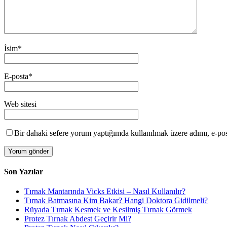
İsim
*
E-posta
*
Web sitesi
Bir dahaki sefere yorum yaptığımda kullanılmak üzere adımı, e-post
Son Yazılar
Tırnak Mantarında Vicks Etkisi – Nasıl Kullanılır?
Tırnak Batmasına Kim Bakar? Hangi Doktora Gidilmeli?
Rüyada Tırnak Kesmek ve Kesilmiş Tırnak Görmek
Protez Tırnak Abdest Geçirir Mi?