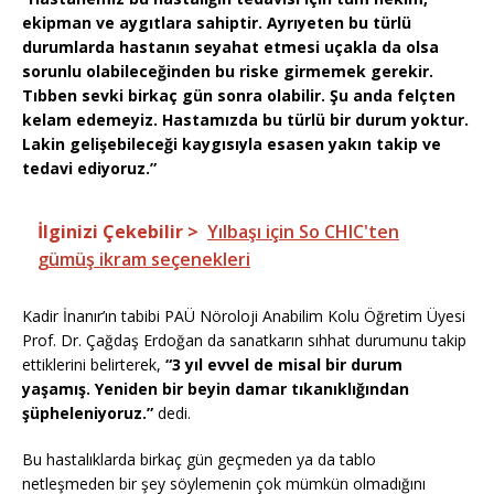
ekipman ve aygıtlara sahiptir. Ayrıyeten bu türlü
durumlarda hastanın seyahat etmesi uçakla da olsa
sorunlu olabileceğinden bu riske girmemek gerekir.
Tıbben sevki birkaç gün sonra olabilir. Şu anda felçten
kelam edemeyiz. Hastamızda bu türlü bir durum yoktur.
Lakin gelişebileceği kaygısıyla esasen yakın takip ve
tedavi ediyoruz.”
İlginizi Çekebilir >
Yılbaşı için So CHIC'ten
gümüş ikram seçenekleri
Kadir İnanır’ın tabibi PAÜ Nöroloji Anabilim Kolu Öğretim Üyesi
Prof. Dr. Çağdaş Erdoğan da sanatkarın sıhhat durumunu takip
ettiklerini belirterek,
“3 yıl evvel de misal bir durum
yaşamış. Yeniden bir beyin damar tıkanıklığından
şüpheleniyoruz.”
dedi.
Bu hastalıklarda birkaç gün geçmeden ya da tablo
netleşmeden bir şey söylemenin çok mümkün olmadığını