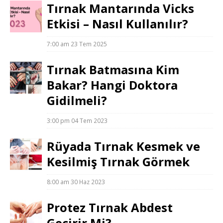
Tırnak Mantarında Vicks
Etkisi – Nasıl Kullanılır?
7:00 am
23 Tem 2025
Tırnak Batmasına Kim
Bakar? Hangi Doktora
Gidilmeli?
3:00 pm
04 Tem 2023
Rüyada Tırnak Kesmek ve
Kesilmiş Tırnak Görmek
8:00 am
30 Haz 2023
Protez Tırnak Abdest
Geçirir Mi?