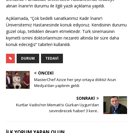
alınan İnanır’ın durumu ile ilgili yazılı açıklama yapıldı.
Açıklamada, “Çok bedelli sanatkarımız Kadir İnanır’ı
Üniversitemiz Hastanesinde konuk ediyoruz. Kendisinin durumu
güzel olup, tetkikleri devam etmektedir. Türk sinemasının
kıymetli ismini doktorlarımızın nezareti altında bir süre daha
konuk edeceğiz” tabirleri kullanıldı.
DURUM
TEDAVI
ÖNCEKI
MasterChef Azize her şeyi ortaya döktü! Acun
Medya’dan yaptırım geldi
SONRAKI
Kurtlar Vadisi’nin Memati’si Gürkan Uygun’dan
sevindirecek haber! 3 kere..
İLK YORUM YAPAN OLUN