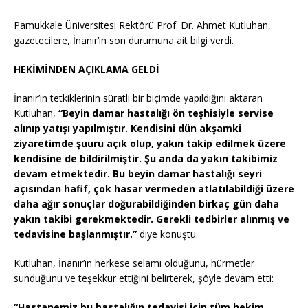
Pamukkale Üniversitesi Rektörü Prof. Dr. Ahmet Kutluhan,
gazetecilere, İnanır’ın son durumuna ait bilgi verdi.
HEKİMİNDEN AÇIKLAMA GELDİ
İnanır’ın tetkiklerinin süratli bir biçimde yapıldığını aktaran
Kutluhan,
“Beyin damar hastalığı ön teşhisiyle servise
alınıp yatışı yapılmıştır. Kendisini dün akşamki
ziyaretimde şuuru açık olup, yakın takip edilmek üzere
kendisine de bildirilmiştir. Şu anda da yakın takibimiz
devam etmektedir. Bu beyin damar hastalığı seyri
açısından hafif, çok hasar vermeden atlatılabildiği üzere
daha ağır sonuçlar doğurabildiğinden birkaç gün daha
yakın takibi gerekmektedir. Gerekli tedbirler alınmış ve
tedavisine başlanmıştır.”
diye konuştu.
Kutluhan, İnanır’ın herkese selamı olduğunu, hürmetler
sunduğunu ve teşekkür ettiğini belirterek, şöyle devam etti:
“Hastanemiz bu hastalığın tedavisi için tüm hekim,