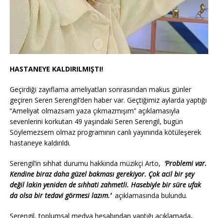
HASTANEYE KALDIRILMIŞTI!
Geçirdiği zayıflama ameliyatları sonrasından makus günler
geçiren Seren Serengil’den haber var. Geçtiğimiz aylarda yaptığı
“Ameliyat olmazsam yaza çıkmazmışım” açıklamasıyla
sevenlerini korkutan 49 yaşındaki Seren Serengil, bugün
Söylemezsem olmaz programının canlı yayınında kötüleşerek
hastaneye kaldırıldı.
Serengil’in sıhhat durumu hakkında müzikçi Arto,
‘Problemi var.
Kendine biraz daha güzel bakması gerekiyor. Çok acil bir şey
değil lakin yeniden de sıhhati zahmetli. Hasebiyle bir süre ufak
da olsa bir tedavi görmesi lazım.’
açıklamasında bulundu.
Serengil, toplumsal medya hesabından yaptığı açıklamada
,