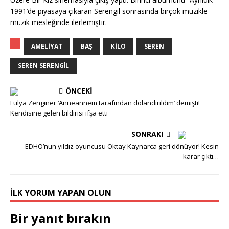
1991’de piyasaya çıkaran Serengil sonrasında birçok müzikle
müzik mesleğinde ilerlemiştir.
AMELIYAT
BAŞ
KILO
SEREN
SEREN SERENGİL
ÖNCEKI
Fulya Zenginer ‘Anneannem tarafından dolandırıldım’ demişti!
Kendisine gelen bildirisi ifşa etti
SONRAKI
EDHO’nun yıldız oyuncusu Oktay Kaynarca geri dönüyor! Kesin
karar çıktı…
İLK YORUM YAPAN OLUN
Bir yanıt bırakın