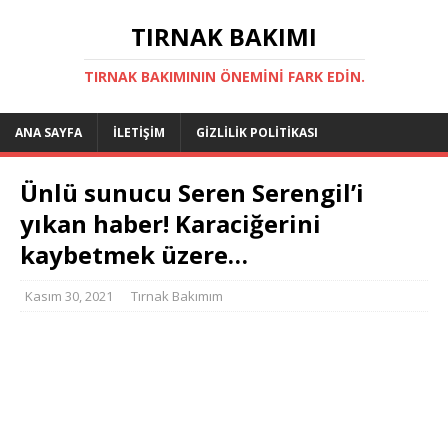
TIRNAK BAKIMI
TIRNAK BAKIMININ ÖNEMINI FARK EDIN.
ANA SAYFA
İLETIŞIM
GIZLILIK POLITIKASI
Ünlü sunucu Seren Serengil’i
yıkan haber! Karaciğerini
kaybetmek üzere…
Kasım 30, 2021
Tırnak Bakımım