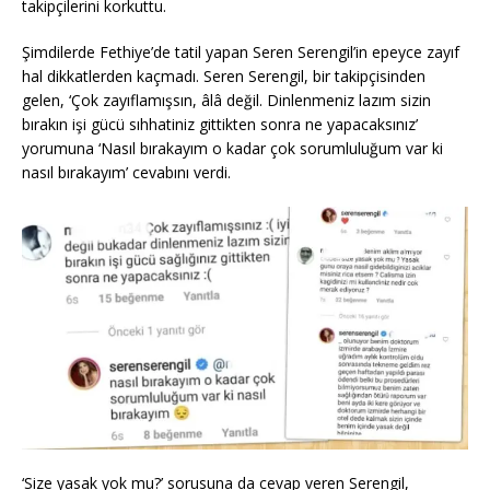
takipçilerini korkuttu.
Şimdilerde Fethiye’de tatil yapan Seren Serengil’in epeyce zayıf
hal dikkatlerden kaçmadı. Seren Serengil, bir takipçisinden
gelen, ‘Çok zayıflamışsın, âlâ değil. Dinlenmeniz lazım sizin
bırakın işi gücü sıhhatiniz gittikten sonra ne yapacaksınız’
yorumuna ‘Nasıl bırakayım o kadar çok sorumluluğum var ki
nasıl bırakayım’ cevabını verdi.
‘Size yasak yok mu?’ sorusuna da cevap veren Serengil,