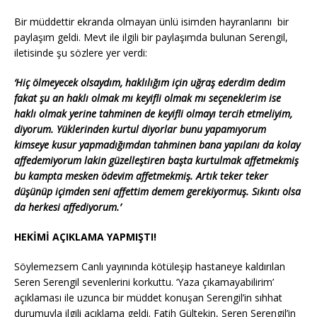
Bir müddettir ekranda olmayan ünlü isimden hayranlarını bir
paylaşım geldi. Mevt ile ilgili bir paylaşımda bulunan Serengil,
iletisinde şu sözlere yer verdi:
‘Hiç ölmeyecek olsaydım, haklılığım için uğraş ederdim dedim
fakat şu an haklı olmak mı keyifli olmak mı seçeneklerim ise
haklı olmak yerine tahminen de keyifli olmayı tercih etmeliyim,
diyorum. Yüklerinden kurtul diyorlar bunu yapamıyorum
kimseye kusur yapmadığımdan tahminen bana yapılanı da kolay
affedemiyorum lakin güzelleştiren başta kurtulmak affetmekmiş
bu kampta mesken ödevim affetmekmiş. Artık teker teker
düşünüp içimden seni affettim demem gerekiyormuş. Sıkıntı olsa
da herkesi affediyorum.’
HEKİMİ AÇIKLAMA YAPMIŞTI!
Söylemezsem Canlı yayınında kötüleşip hastaneye kaldırılan
Seren Serengil sevenlerini korkuttu. ‘Yaza çıkamayabilirim’
açıklaması ile uzunca bir müddet konuşan Serengil’in sıhhat
durumuyla ilgili açıklama geldi. Fatih Gültekin, Seren Serengil’in