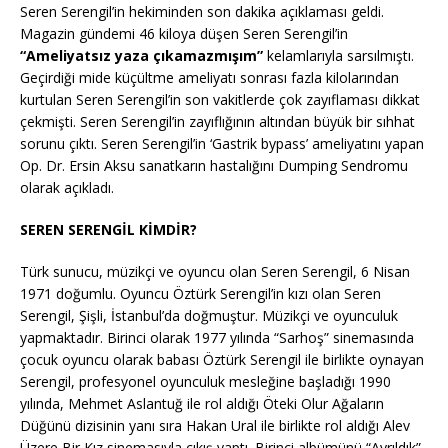
Seren Serengil’in hekiminden son dakika açıklaması geldi.
Magazin gündemi 46 kiloya düşen Seren Serengil’in
“Ameliyatsız yaza çıkamazmışım”
kelamlarıyla sarsılmıştı.
Geçirdiği mide küçültme ameliyatı sonrası fazla kilolarından
kurtulan Seren Serengil’in son vakitlerde çok zayıflaması dikkat
çekmişti. Seren Serengil’in zayıflığının altından büyük bir sıhhat
sorunu çıktı. Seren Serengil’in ‘Gastrik bypass’ ameliyatını yapan
Op. Dr. Ersin Aksu sanatkarın hastalığını Dumping Sendromu
olarak açıkladı.
SEREN SERENGİL KİMDİR?
Türk sunucu, müzikçi ve oyuncu olan Seren Serengil, 6 Nisan
1971 doğumlu. Oyuncu Öztürk Serengil’in kızı olan Seren
Serengil, Şişli, İstanbul’da doğmuştur. Müzikçi ve oyunculuk
yapmaktadır. Birinci olarak 1977 yılında “Sarhoş” sinemasında
çocuk oyuncu olarak babası Öztürk Serengil ile birlikte oynayan
Serengil, profesyonel oyunculuk mesleğine başladığı 1990
yılında, Mehmet Aslantuğ ile rol aldığı Öteki Olur Ağaların
Düğünü dizisinin yanı sıra Hakan Ural ile birlikte rol aldığı Alev
Üzere Bir Kız sinemasıyla çıkış yaptı. Birinci albümünü “Ayrıldık”