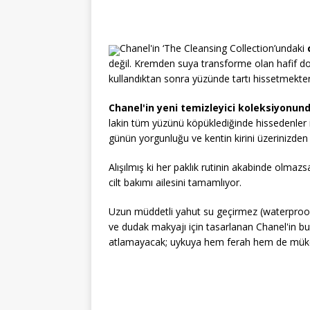
Chanel'in ‘The Cleansing Collection’undaki
değil. Kremden suya transforme olan hafif do
kullandıktan sonra yüzünde tartı hissetmekten
Chanel'in yeni temizleyici koleksiyonun
lakin tüm yüzünü köpüklediğinde hissedenler
günün yorgunluğu ve kentin kirini üzerinizden
Alışılmış ki her paklık rutinin akabinde olma
cilt bakımı ailesini tamamlıyor.
Uzun müddetli yahut su geçirmez (waterproof) e
ve dudak makyajı için tasarlanan Chanel'in bu y
atlamayacak; uykuya hem ferah hem de mükem