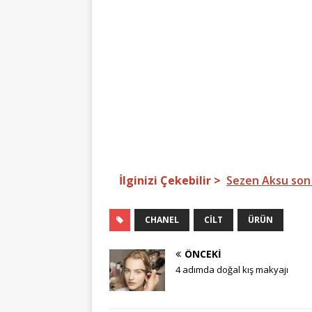
İlginizi Çekebilir >
Sezen Aksu son 
CHANEL
CILT
ÜRÜN
ÖNCEKI
4 adımda doğal kış makyajı