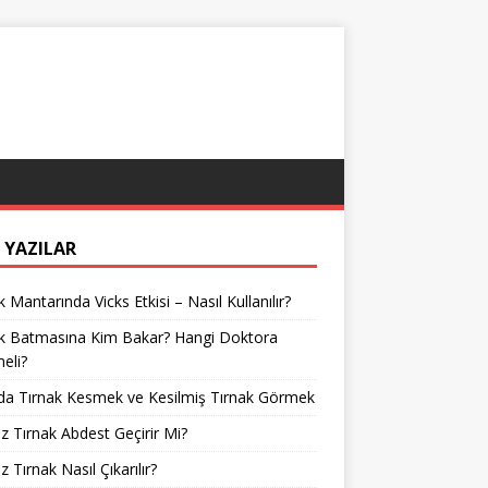
 YAZILAR
k Mantarında Vicks Etkisi – Nasıl Kullanılır?
ak Batmasına Kim Bakar? Hangi Doktora
meli?
da Tırnak Kesmek ve Kesilmiş Tırnak Görmek
z Tırnak Abdest Geçirir Mi?
z Tırnak Nasıl Çıkarılır?