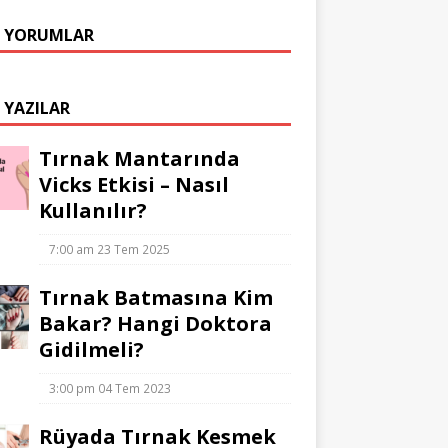
 YORUMLAR
 YAZILAR
Tırnak Mantarında
Vicks Etkisi – Nasıl
Kullanılır?
7:00 am
23 Tem 2025
Tırnak Batmasına Kim
Bakar? Hangi Doktora
Gidilmeli?
3:00 pm
04 Tem 2023
Rüyada Tırnak Kesmek