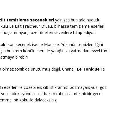
cilt temizleme seçenekleri
yalnızca bunlarla hudutlu
kulu Le Lait Fraicheur D'Eau, bilhassa temizleme eserleri
 hoşlanmayan; taze ritüelleri sevenlere hitap ediyor.
daki
son seçenek ise Le Mousse. Yüzünün temizlendiğini
 için bu krem köpük eseri de yatağınıza yatmadan evvel tüm
 atmaya birebir!
zsa olmaz tonik de unutulmuş değil. Chanel,
Le Tonique
ile
serleri ile çözebilen; cilt istikrarınızı bozmayan; yüz, göz
eni koleksiyonu ile cilt bakım rutininizi artık hiçbir gece
mel bir koku ile dalacaksınız.