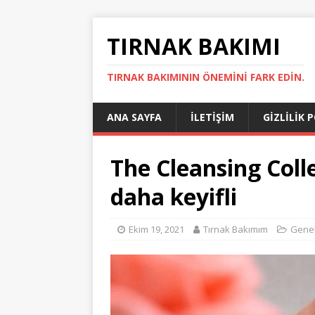
TIRNAK BAKIMI
TIRNAK BAKIMININ ÖNEMINI FARK EDIN.
ANA SAYFA
İLETIŞIM
GIZLILIK 
The Cleansing Colle
daha keyifli
Ekim 19, 2021
Tırnak Bakımım
Gene