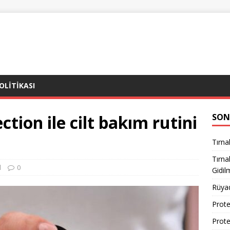
POLITIKASI
ction ile cilt bakım rutini
SON
Tırna
Tırn
l
0
Gidil
Rüya
Prote
Prote