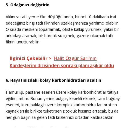
5. Odağınızı değiştirin
Aklınıza tatlı yeme fikri düştüğü anda, birinci 10 dakikada icat
edeceğiniz bir iş tatlı fikrinden uzaklaşmanıza yardımcı olabilir.
O sırada meskeni toparlamak, ofiste kalkıp yürümek, yakın bir
arkadaşı aramak, bir bardak su içmek, gazete okumak tatlı
fikrini unutturabilir.
İlginizi Çekebilir >
Halit Özgür Sarı'nın
Kardeşlerim dizisinden sonraki planı aşikâr oldu
6. Hayatınızdaki kolay karbonhidratları azaltın
Hamur işi, pastane eserleri üzere kolay karbonhidratlar tatlıya
eğilimi artırır. Bunun yerine bulgur, kepekli ekmek, tam buğday
eserleri, kuru baklagil üzere komplex karbonhidratları protein
kaynakları ile birlikte tüketirseniz tokluk hissiniz artacak, bu da
her gün başınıza gelen tatlı krizlerinizi ortadan kaldıracaktır.