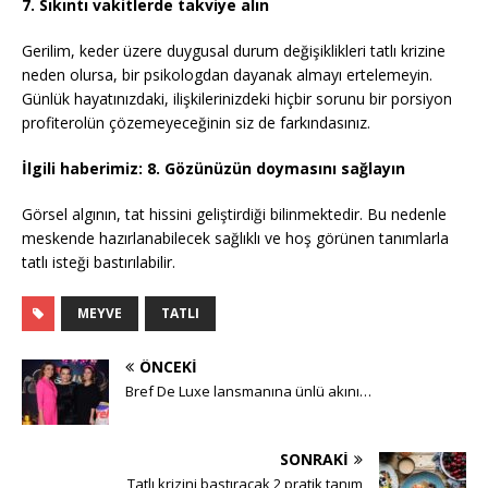
7. Sıkıntı vakitlerde takviye alın
Gerilim, keder üzere duygusal durum değişiklikleri tatlı krizine
neden olursa, bir psikologdan dayanak almayı ertelemeyin.
Günlük hayatınızdaki, ilişkilerinizdeki hiçbir sorunu bir porsiyon
profiterolün çözemeyeceğinin siz de farkındasınız.
İlgili haberimiz:
8. Gözünüzün doymasını sağlayın
Görsel algının, tat hissini geliştirdiği bilinmektedir. Bu nedenle
meskende hazırlanabilecek sağlıklı ve hoş görünen tanımlarla
tatlı isteği bastırılabilir.
MEYVE
TATLI
ÖNCEKI
Bref De Luxe lansmanına ünlü akını…
SONRAKI
Tatlı krizini bastıracak 2 pratik tanım